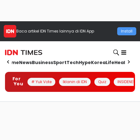
Baca artikel
IDN Times
lainnya di IDN App
Install
Home
News
Business
Sport
Tech
Hype
Korea
Life
Health
Aut
For
# Yuk Vote
Iklanin di IDN
Quiz
INSIDENESIA
You