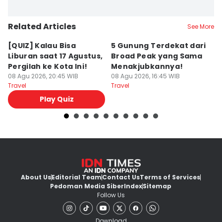
Related Articles
See More
[QUIZ] Kalau Bisa
5 Gunung Terdekat dari
5
Liburan saat 17 Agustus,
Broad Peak yang Sama
P
Pergilah ke Kota Ini!
Menakjubkannya!
y
08 Agu 2026, 20:45 WIB
08 Agu 2026, 16:45 WIB
08
Travel
Travel
Tr
Play Quiz
About Us
Editorial Team
Contact Us
Terms of Services
Pedoman Media Siber
Index
Sitemap
Follow Us
Download