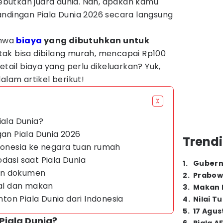
butkan juara dunia. Nah, apakah kamu
andingan Piala Dunia 2026 secara langsung
ahwa
biaya
yang dibutuhkan untuk
tak bisa dibilang murah, mencapai Rp100
etail biaya yang perlu dikeluarkan? Yuk,
alam artikel berikut!
iala Dunia?
gan Piala Dunia 2026
Trendi
ndonesia ke negara tuan rumah
dasi saat Piala Dunia
1
.
Gubern
 dan dokumen
2
.
Prabow
kal dan makan
3
.
Makan B
onton Piala Dunia dari Indonesia
4
.
Nilai T
5
.
17 Agus
Piala Dunia?