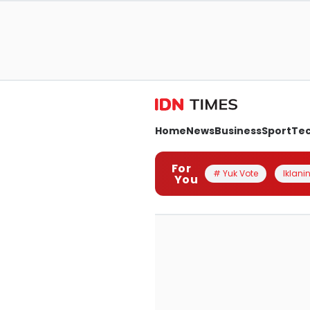
Home
News
Business
Sport
Te
For
# Yuk Vote
Iklanin
You