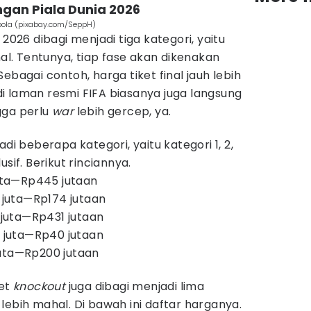
ngan Piala Dunia 2026
bola (pixabay.com/SeppH)
 2026 dibagi menjadi tiga kategori, yaitu
inal. Tentunya, tiap fase akan dikenakan
ebagai contoh, harga tiket final jauh lebih
t di laman resmi FIFA biasanya juga langsung
gga perlu
war
lebih gercep, ya.
di beberapa kategori, yaitu kategori 1, 2,
sif. Berikut rinciannya.
juta—Rp445 jutaan
4 juta—Rp174 jutaan
3 juta—Rp431 jutaan
5 juta—Rp40 jutaan
juta—Rp200 jutaan
ket
knockout
juga dibagi menjadi lima
lebih mahal. Di bawah ini daftar harganya.