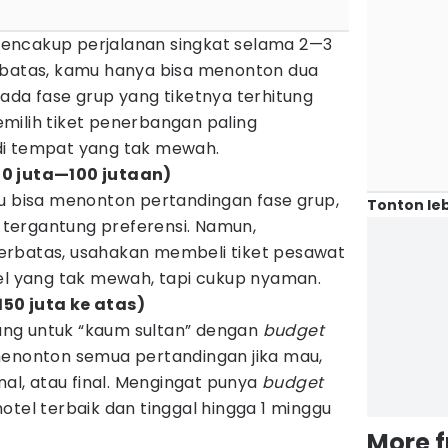
encakup perjalanan singkat selama 2—3
rbatas, kamu hanya bisa menonton dua
ada fase grup yang tiketnya terhitung
milih tiket penerbangan paling
di tempat yang tak mewah.
0 juta—100 jutaan)
mu bisa menonton pertandingan fase grup,
Tonton leb
l tergantung preferensi. Namun,
erbatas, usahakan membeli tiket pesawat
tel yang tak mewah, tapi cukup nyaman.
50 juta ke atas)
ilang untuk “kaum sultan” dengan
budget
menonton semua pertandingan jika mau,
nal, atau final. Mengingat punya
budget
otel terbaik dan tinggal hingga 1 minggu
More 