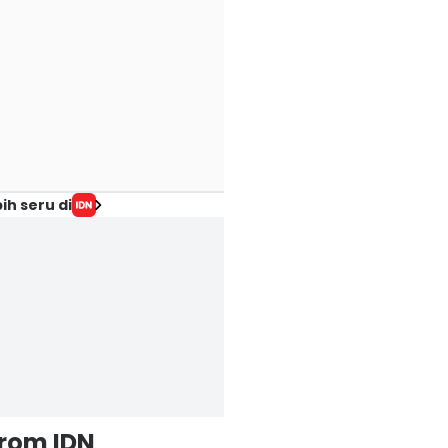
ih seru di
from IDN