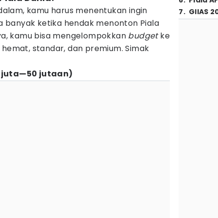
6
.
Piala A
alam, kamu harus menentukan ingin
7
.
GIIAS 2
 banyak ketika hendak menonton Piala
knya, kamu bisa mengelompokkan
budget
ke
i hemat, standar, dan premium. Simak
juta—50 jutaan)