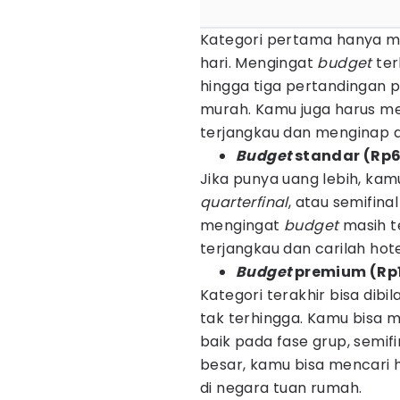
Kategori pertama hanya m
hari. Mengingat
budget
te
hingga tiga pertandingan p
murah. Kamu juga harus me
terjangkau dan menginap 
Budget
standar (Rp6
Jika punya uang lebih, ka
quarterfinal
, atau semifina
mengingat
budget
masih t
terjangkau dan carilah ho
Budget
premium (Rp1
Kategori terakhir bisa dib
tak terhingga. Kamu bisa 
baik pada fase grup, semifi
besar, kamu bisa mencari h
di negara tuan rumah.