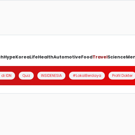
ch
Hype
Korea
Life
Health
Automotive
Food
Travel
Science
Me
 di IDN
Quiz
INSIDENESIA
#LokalBerdaya
Profil Dokter