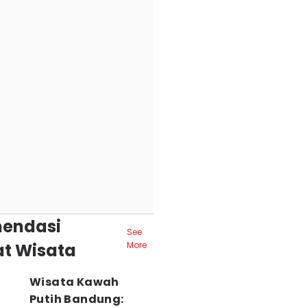
endasi
See
t Wisata
More
Wisata Kawah
Putih Bandung: