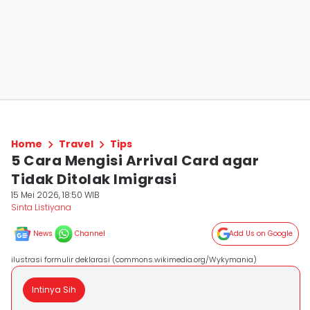
Home
Travel
Tips
5 Cara Mengisi Arrival Card agar
Tidak Ditolak Imigrasi
15 Mei 2026, 18:50 WIB
Sinta Listiyana
News
Channel
Add Us on Google
ilustrasi formulir deklarasi (commons.wikimedia.org/Wykymania)
Intinya Sih