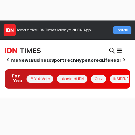
Baca artikel
IDN Times
lainnya di IDN App
Install
Home
News
Business
Sport
Tech
Hype
Korea
Life
Health
Aut
For
# Yuk Vote
Iklanin di IDN
Quiz
INSIDENESIA
You