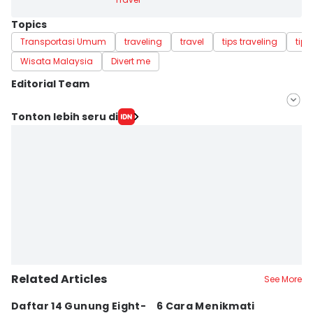
Topics
Transportasi Umum
traveling
travel
tips traveling
tips
Wisata Malaysia
Divert me
Editorial Team
Editor
Tonton lebih seru di
Fasrinisyah Suryaningtyas
Editor
Dewi Suci Rahayu
Related Articles
See More
Daftar 14 Gunung Eight-
6 Cara Menikmati
S