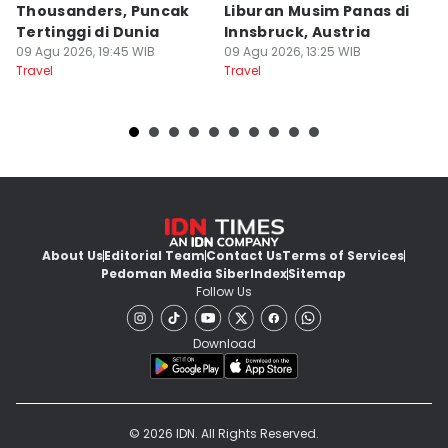
Thousanders, Puncak
Liburan Musim Panas di
J
Tertinggi di Dunia
Innsbruck, Austria
P
09 Agu 2026, 19:45 WIB
09 Agu 2026, 13:25 WIB
09
Travel
Travel
Tr
About Us
Editorial Team
Contact Us
Terms of Services
Pedoman Media Siber
Index
Sitemap
Follow Us
Download
© 2026 IDN. All Rights Reserved.