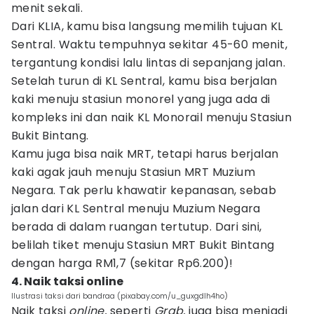
menit sekali.
Dari KLIA, kamu bisa langsung memilih tujuan KL
Sentral. Waktu tempuhnya sekitar 45-60 menit,
tergantung kondisi lalu lintas di sepanjang jalan.
Setelah turun di KL Sentral, kamu bisa berjalan
kaki menuju stasiun monorel yang juga ada di
kompleks ini dan naik KL Monorail menuju Stasiun
Bukit Bintang.
Kamu juga bisa naik MRT, tetapi harus berjalan
kaki agak jauh menuju Stasiun MRT Muzium
Negara. Tak perlu khawatir kepanasan, sebab
jalan dari KL Sentral menuju Muzium Negara
berada di dalam ruangan tertutup. Dari sini,
belilah tiket menuju Stasiun MRT Bukit Bintang
dengan harga RM1,7 (sekitar Rp6.200)!
4. Naik taksi online
Ilustrasi taksi dari bandraa (pixabay.com/u_guxgdlh4ho)
Naik taksi
online,
seperti
Grab,
juga bisa menjadi