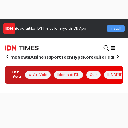
Baca artikel
IDN Times
lainnya di IDN App
Install
Home
News
Business
Sport
Tech
Hype
Korea
Life
Health
Aut
For
# Yuk Vote
Iklanin di IDN
Quiz
INSIDENESIA
You