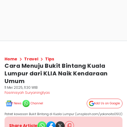
Home
Travel
Tips
Cara Menuju Bukit Bintang Kuala
Lumpur dari KLIA Naik Kendaraan
Umum
11 Mei 2025, 11:30 WIB
Fasrinisyah Suryaningtyas
News
Channel
Add Us on Google
Potret kawasan Bukit Bintang di Kuala Lumpur (unsplash.com/yokonoito0512)
Share Article