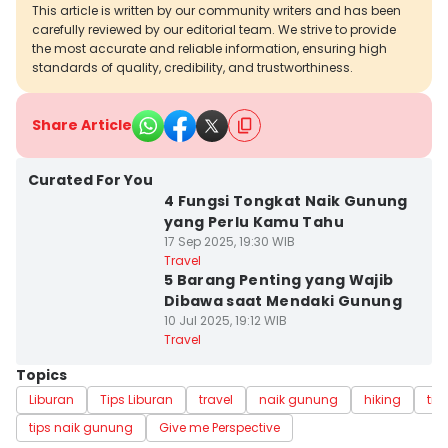
This article is written by our community writers and has been
carefully reviewed by our editorial team. We strive to provide
the most accurate and reliable information, ensuring high
standards of quality, credibility, and trustworthiness.
Share Article
Curated For You
4 Fungsi Tongkat Naik Gunung
yang Perlu Kamu Tahu
17 Sep 2025, 19:30 WIB
Travel
5 Barang Penting yang Wajib
Dibawa saat Mendaki Gunung
10 Jul 2025, 19:12 WIB
Travel
Topics
Liburan
Tips Liburan
travel
naik gunung
hiking
tip
tips naik gunung
Give me Perspective