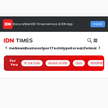
Baca artikel
IDN Times
lainnya di IDN App
Install
Home
News
Business
Sport
Tech
Hype
Korea
Life
Health
Aut
For
# Yuk Vote
Iklanin di IDN
Quiz
INSIDENESIA
You