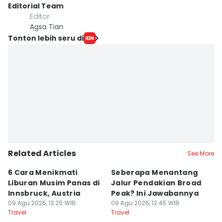
Editorial Team
Editor
Agsa Tian
Tonton lebih seru di
Related Articles
See More
6 Cara Menikmati
Seberapa Menantang
5
Liburan Musim Panas di
Jalur Pendakian Broad
T
Innsbruck, Austria
Peak? Ini Jawabannya
y
09 Agu 2026, 13:25 WIB
09 Agu 2026, 12:45 WIB
T
09
Travel
Travel
Tr