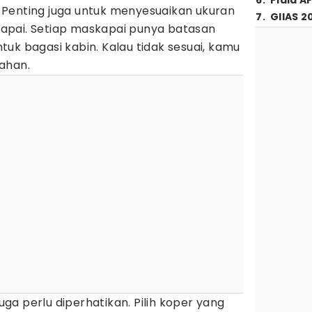
6
.
Piala A
n. Penting juga untuk menyesuaikan ukuran
7
.
GIIAS 2
apai. Setiap maskapai punya batasan
uk bagasi kabin. Kalau tidak sesuai, kamu
ahan.
juga perlu diperhatikan. Pilih koper yang