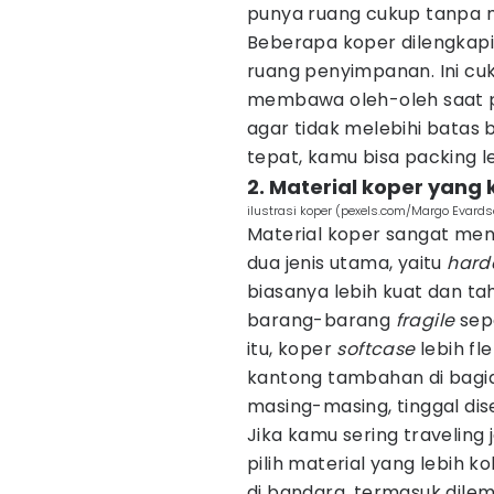
punya ruang cukup tanpa me
Beberapa koper dilengkapi 
ruang penyimpanan. Ini c
membawa oleh-oleh saat pu
agar tidak melebihi batas 
tepat, kamu bisa packing l
2. Material koper yang
ilustrasi koper (pexels.com/Margo Evard
Material koper sangat men
dua jenis utama, yaitu
hard
biasanya lebih kuat dan t
barang-barang
fragile
sepe
itu, koper
softcase
lebih fl
kantong tambahan di bagia
masing-masing, tinggal di
Jika kamu sering traveling 
pilih material yang lebih 
di bandara, termasuk dilem