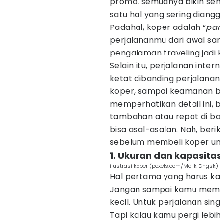
promo, semuanya bikin sema
satu hal yang sering diang
Padahal, koper adalah “
par
perjalananmu dari awal samp
pengalaman traveling jad
Selain itu, perjalanan inte
ketat dibanding perjalanan
koper, sampai keamanan b
memperhatikan detail ini,
tambahan atau repot di ban
bisa asal-asalan. Nah, beri
sebelum membeli koper untu
1. Ukuran dan kapasita
ilustrasi koper (pexels.com/Melik Dngsk)
Hal pertama yang harus ka
Jangan sampai kamu membeli
kecil. Untuk perjalanan si
Tapi kalau kamu pergi lebi