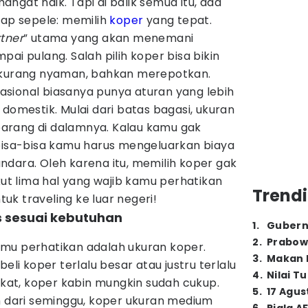
ngat naik. Tapi di balik semua itu, ada
gap sepele: memilih
koper
yang tepat.
tner
” utama yang akan menemani
ai pulang. Salah pilih koper bisa bikin
i kurang nyaman, bahkan merepotkan.
rnasional biasanya punya aturan yang lebih
 domestik. Mulai dari batas bagasi, ukuran
arang di dalamnya. Kalau kamu gak
 bisa-bisa kamu harus mengeluarkan biaya
dara. Oleh karena itu, memilih koper gak
kut lima hal yang wajib kamu perhatikan
Trendi
k traveling ke luar negeri!
s sesuai kebutuhan
1
.
Gubern
2
.
Prabow
mu perhatikan adalah ukuran koper.
3
.
Makan B
 koper terlalu besar atau justru terlalu
4
.
Nilai T
ngkat, koper kabin mungkin sudah cukup.
5
.
17 Agus
h dari seminggu, koper ukuran medium