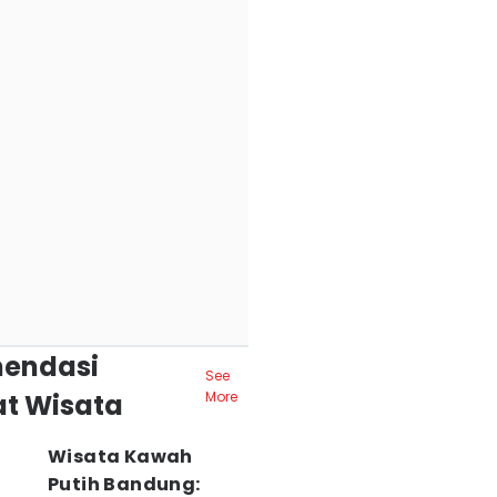
endasi
See
t Wisata
More
Wisata Kawah
Putih Bandung: