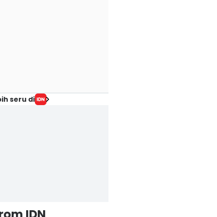
ih seru di
from IDN