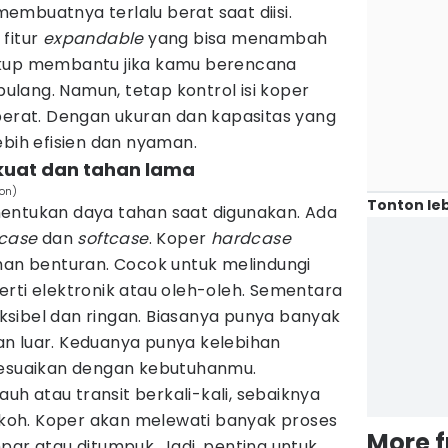
mbuatnya terlalu berat saat diisi.
fitur
expandable
yang bisa menambah
ukup membantu jika kamu berencana
lang. Namun, tetap kontrol isi koper
berat. Dengan ukuran dan kapasitas yang
ebih efisien dan nyaman.
 kuat dan tahan lama
son)
Tonton leb
entukan daya tahan saat digunakan. Ada
case
dan
softcase
. Koper
hardcase
ahan benturan. Cocok untuk melindungi
rti elektronik atau oleh-oleh. Sementara
eksibel dan ringan. Biasanya punya banyak
n luar. Keduanya punya kelebihan
sesuaikan dengan kebutuhanmu.
jauh atau transit berkali-kali, sebaiknya
kokoh. Koper akan melewati banyak proses
More 
par atau ditumpuk. Jadi, penting untuk