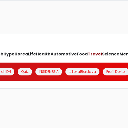
ch
Hype
Korea
Life
Health
Automotive
Food
Travel
Science
Me
 di IDN
Quiz
INSIDENESIA
#LokalBerdaya
Profil Dokter