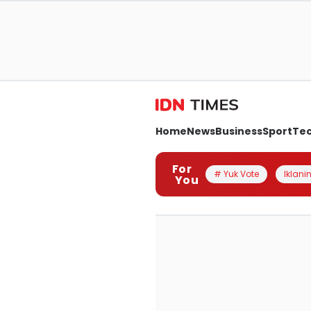
Home
News
Business
Sport
Te
For
# Yuk Vote
Iklanin
You