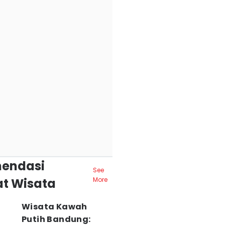
endasi
See
t Wisata
More
Wisata Kawah
Putih Bandung: