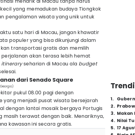
tinasi menarik di Macau tanpa harus
a kecil yang memadukan budaya Tiongkok
an pengalaman wisata yang unik untuk
ktu satu hari di Macau, jangan khawatir
ta populer yang bisa dikunjungi dalam
an transportasi gratis dan memilih
 perjalanan akan terasa lebih hemat
k
itinerary
seharian di Macau ala
budget
elesai.
jalanan dari Senado Square
Trendi
Georgio)
kitar pukul 08.00 pagi dengan
1
.
Gubern
 yang menjadi pusat wisata bersejarah
2
.
Prabow
nal dengan lantai mosaik bergaya Portugis
3
.
Makan B
g masih terawat dengan baik. Menariknya,
4
.
Nilai T
a kawasan ini secara gratis.
5
.
17 Agus