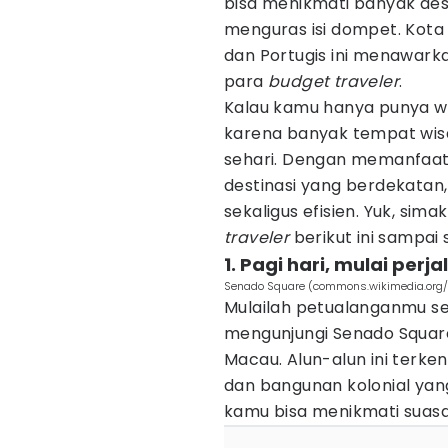
bisa menikmati banyak des
menguras isi dompet. Kot
dan Portugis ini menawark
para
budget
traveler
.
Kalau kamu hanya punya wa
karena banyak tempat wisa
sehari. Dengan memanfaatk
destinasi yang berdekatan,
sekaligus efisien. Yuk, sima
traveler
berikut ini sampai s
1. Pagi hari, mulai per
Senado Square (commons.wikimedia.org/
Mulailah petualanganmu se
mengunjungi Senado Square
Macau. Alun-alun ini terke
dan bangunan kolonial yan
kamu bisa menikmati suasan