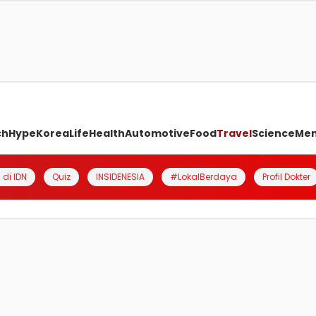
ch
Hype
Korea
Life
Health
Automotive
Food
Travel
Science
Me
 di IDN
Quiz
INSIDENESIA
#LokalBerdaya
Profil Dokter