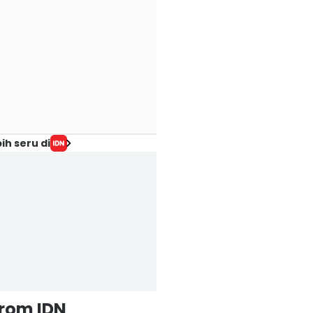
ih seru di
from IDN