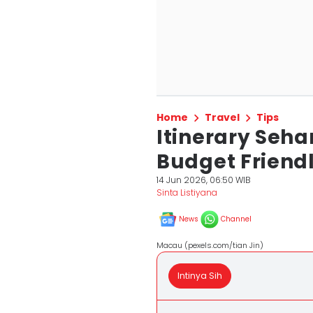
Home
Travel
Tips
Itinerary Seh
Budget Friendl
14 Jun 2026, 06:50 WIB
Sinta Listiyana
News
Channel
Macau (pexels.com/tian Jin)
Intinya Sih