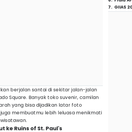
6
.
Piala A
7
.
GIIAS 2
kan berjalan santai di sekitar jalan-jalan
nado Square. Banyak toko suvenir, camilan
rah yang bisa dijadikan latar foto
i juga membuatmu lebih leluasa menikmati
wisatawan.
t ke Ruins of St. Paul's