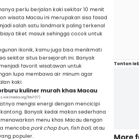
anya perlu berjalan kaki sekitar 10 menit
 Ikon wisata Macau ini merupakan sisa fasad
jadi salah satu landmark paling terkenal
a biaya tiket masuk sehingga cocok untuk
ngunan ikonik, kamu juga bisa menikmati
 sekitar situs bersejarah ini. Banyak
Tonton leb
menjadi favorit wisatawan untuk
gan lupa membawa air minum agar
lan kaki.
berburu kuliner murah khas Macau
s.wikimedia.org/Mo707)
saatnya mengisi energi dengan mencicipi
di kantong. Banyak kedai makan sederhana
ang menawarkan menu khas Macau dengan
isa mencoba
pork chop bun
,
fish ball
, atau
More 
 yang populer.