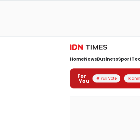
Home
News
Business
Sport
Te
For
# Yuk Vote
Iklanin
You