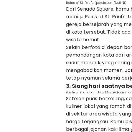
Ruins of St. Paul's (pexels.com/Neil Ni)
Dari Senado Square, kamu h
menuju Ruins of St. Paul's.
gereja bersejarah yang men
di kota tersebut. Tidak ad
wisata hemat.
Selain berfoto di depan ba
pemandangan kota dari area
sudut menarik yang sering 
mengabadikan momen. Jan
tetap nyaman selama berja
3. Siang hari saatnya 
ilustrasi makanan khas Macau (common
Setelah puas berkeliling, 
kuliner lokal yang ramah 
di sekitar area wisata y
harga terjangkau. Kamu b
berbagai jajanan kaki lima