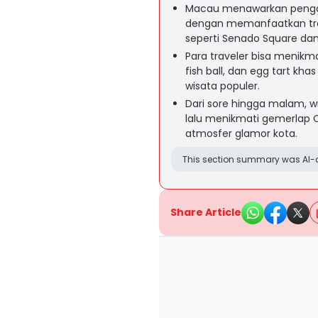
Macau menawarkan pengal
dengan memanfaatkan trans
seperti Senado Square dan R
Para traveler bisa menikma
fish ball, dan egg tart k
wisata populer.
Dari sore hingga malam, w
lalu menikmati gemerlap C
atmosfer glamor kota.
This section summary was AI-a
Share Article