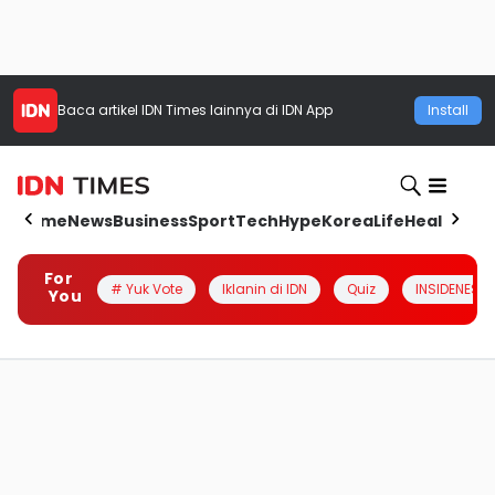
Baca artikel
IDN Times
lainnya di IDN App
Install
Home
News
Business
Sport
Tech
Hype
Korea
Life
Health
Aut
For
# Yuk Vote
Iklanin di IDN
Quiz
INSIDENESIA
You