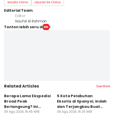
wisata china
Liburan ke China
Editorial Team
Editor
Naufal Al Rahman
Tonton lebih seru di
Related Articles
See More
Berapa Lama Ekspedisi
5 Kota Pelabuhan
A
Broad Peak
Eksotis di Spanyol, Indah
T
Berlangsung? Ini
dan Terjangkau Buat
P
Jawabannya!
06 Agu 2026, 16:45 WIB
Liburan
06 Agu 2026, 16:25 WIB
A
06