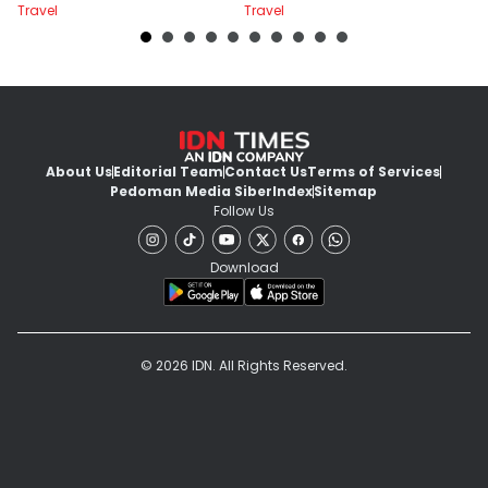
Travel
Travel
Tr
2
About Us
Editorial Team
Contact Us
Terms of Services
Pedoman Media Siber
Index
Sitemap
Follow Us
Download
© 2026 IDN. All Rights Reserved.