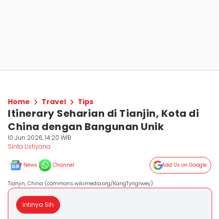
Home
Travel
Tips
Itinerary Seharian di Tianjin, Kota di
China dengan Bangunan Unik
10 Jun 2026, 14:20 WIB
Sinta Listiyana
News
Channel
Add Us on Google
Tianjin, China (commons.wikimedia.org/KangTyngrwey)
Intinya Sih