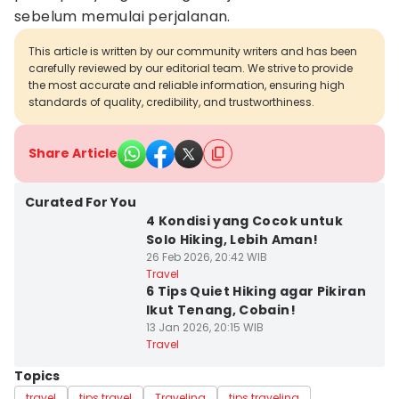
sebelum memulai perjalanan.
This article is written by our community writers and has been
carefully reviewed by our editorial team. We strive to provide
the most accurate and reliable information, ensuring high
standards of quality, credibility, and trustworthiness.
Share Article
Curated For You
4 Kondisi yang Cocok untuk
Solo Hiking, Lebih Aman!
26 Feb 2026, 20:42 WIB
Travel
6 Tips Quiet Hiking agar Pikiran
Ikut Tenang, Cobain!
13 Jan 2026, 20:15 WIB
Travel
Topics
travel
tips travel
Traveling
tips traveling