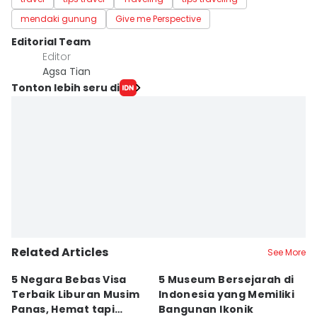
mendaki gunung
Give me Perspective
Editorial Team
Editor
Agsa Tian
Tonton lebih seru di
Related Articles
See More
5 Negara Bebas Visa
5 Museum Bersejarah di
5
Terbaik Liburan Musim
Indonesia yang Memiliki
d
Panas, Hemat tapi
Bangunan Ikonik
y