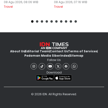
Mewah!
08 Agu 2026, 08:06 WIB
08 Agu 2026, 07:16 WIB
07
Travel
Travel
Tr
About Us
Editorial Team
Contact Us
Terms of Services
Pedoman Media Siber
Index
Sitemap
Follow Us
Download
© 2026 IDN. All Rights Reserved.