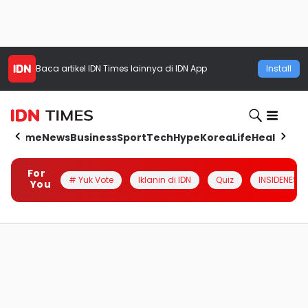
Baca artikel
IDN Times
lainnya di IDN App
Install
Home
News
Business
Sport
Tech
Hype
Korea
Life
Health
Aut
For
# Yuk Vote
Iklanin di IDN
Quiz
INSIDENESIA
You