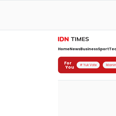
Home
News
Business
Sport
Te
For
# Yuk Vote
Iklanin
You