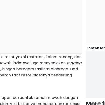
Tonton leb
liki resor yakni restoran, kolam renang, dan
ng mewah lazimnya juga menyediakan
jogging
 hingga beragam fasilitas olahraga. Dari
k heran tarif resor biasanya cenderung
ginapan berbentuk rumah mewah dengan
More 
amaian. Vila biasanya mengedepankan unsur