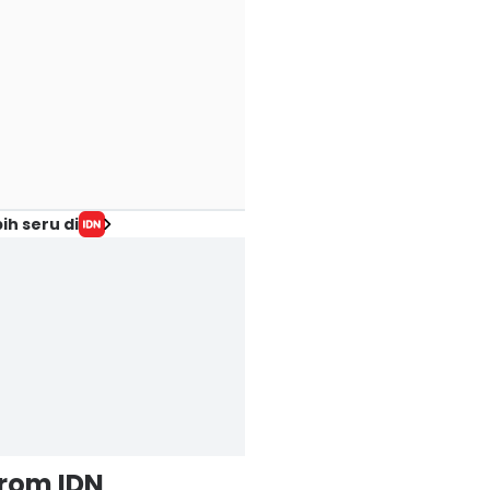
ih seru di
from IDN