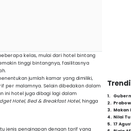
beberapa kelas, mulai dari hotel bintang
emakin tinggi bintangnya, fasilitasnya
ah.
menentukan jumlah kamar yang dimiliki,
Trendi
rif per malamnya. Selain dibedakan dalam
ini hotel juga dibagi lagi dalam
1
.
Gubern
dget Hotel, Bed & Breakfast Hotel
, hingga
2
.
Prabow
3
.
Makan B
4
.
Nilai T
5
.
17 Agus
tu jenis penginapan dengan tarif yang