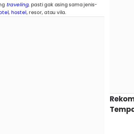
ing
traveling
, pasti gak asing sama jenis-
otel
,
hostel
, resor, atau vila.
Rekom
Tempa