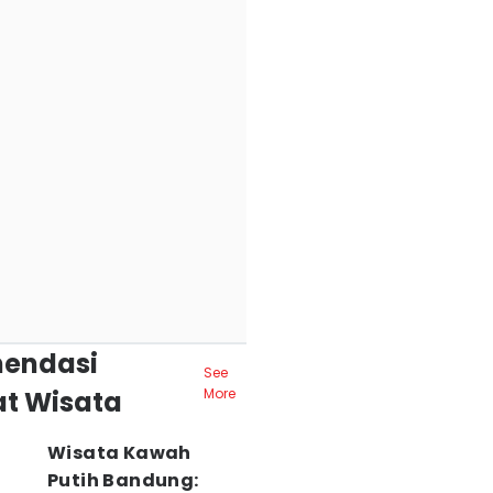
endasi
See
t Wisata
More
Wisata Kawah
Putih Bandung: