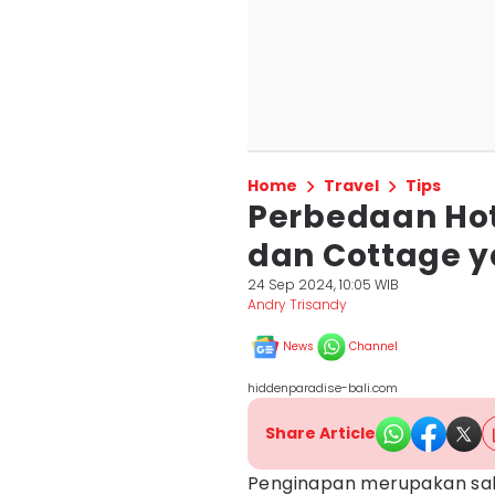
Home
Travel
Tips
Perbedaan Hote
dan Cottage 
24 Sep 2024, 10:05 WIB
Andry Trisandy
News
Channel
hiddenparadise-bali.com
Share Article
Penginapan merupakan sal