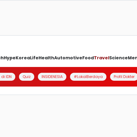
ch
Hype
Korea
Life
Health
Automotive
Food
Travel
Science
Me
 di IDN
Quiz
INSIDENESIA
#LokalBerdaya
Profil Dokter