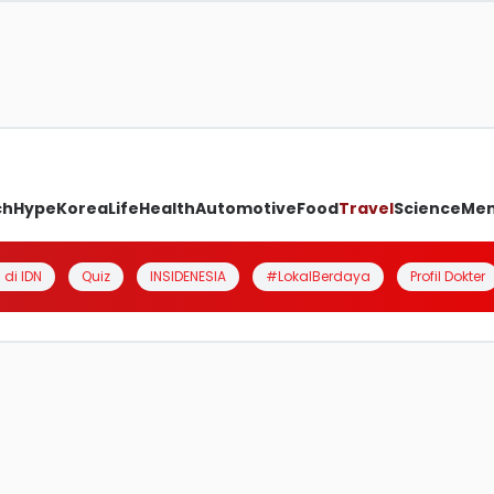
ch
Hype
Korea
Life
Health
Automotive
Food
Travel
Science
Me
 di IDN
Quiz
INSIDENESIA
#LokalBerdaya
Profil Dokter