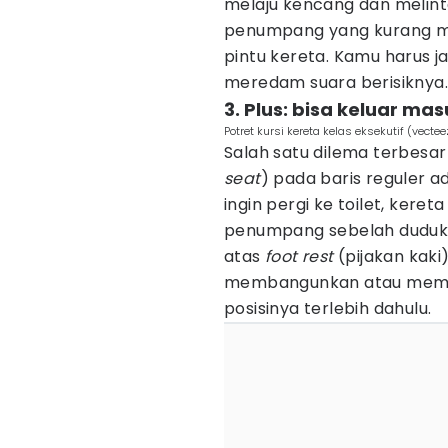
melaju kencang dan melinta
penumpang yang kurang me
pintu kereta. Kamu harus j
meredam suara berisiknya.
3. Plus: bisa keluar m
Potret kursi kereta kelas eksekutif (vec
Salah satu dilema terbesar 
seat
) pada baris reguler 
ingin pergi ke toilet, keret
penumpang sebelah duduk a
atas
foot rest
(pijakan kaki
membangunkan atau memin
posisinya terlebih dahulu.