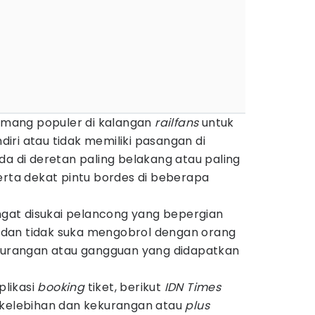
memang populer di kalangan
railfans
untuk
ri atau tidak memiliki pasangan di
da di deretan paling belakang atau paling
erta dekat pintu bordes di beberapa
.
angat disukai pelancong yang bepergian
 dan tidak suka mengobrol dengan orang
a kekurangan atau gangguan yang didapatkan
likasi
booking
tiket, berikut
IDN Times
 kelebihan dan kekurangan atau
plus