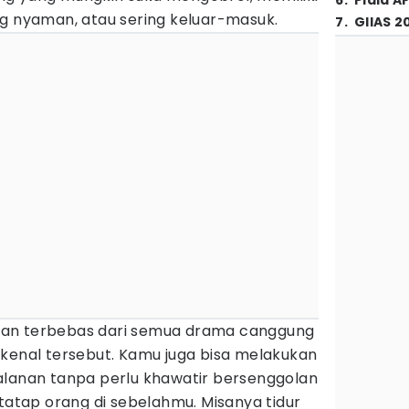
6
.
Piala A
ng nyaman, atau sering keluar-masuk.
7
.
GIIAS 2
 akan terbebas dari semua drama canggung
ikenal tersebut. Kamu juga bisa melakukan
alanan tanpa perlu khawatir bersenggolan
itatap orang di sebelahmu. Misanya tidur