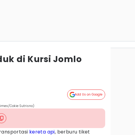
uk di Kursi Jomlo
Add Us on Google
Times/Cokie Sutrisno)
ransportasi
kereta api
, berburu tiket