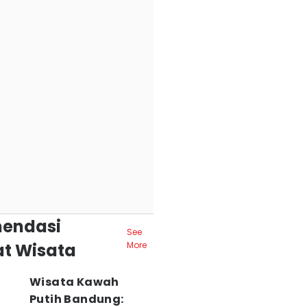
endasi
See
t Wisata
More
Wisata Kawah
Putih Bandung: