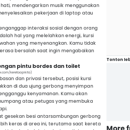
ka hati, mendengarkan musik menggunakan
menyelesaikan pekerjaan di laptop atau
enganggap interaksi sosial dengan orang
alah hal yang melelahkan energi, kursi
ewahan yang menyenangkan. Kamu tidak
erasa bersalah saat ingin mengabaikan
Tonton leb
engan pintu bordes dan toilet
 (x.com/keretaapikita)
basan dan privasi tersebut, posisi kursi
akkan di dua ujung gerbong menyimpan
mengganggu kenyamanan. Kamu akan
penumpang atau petugas yang membuka
pi.
kibat gesekan besi antarsambungan gerbong
bih keras di area ini, terutama saat kereta
More 