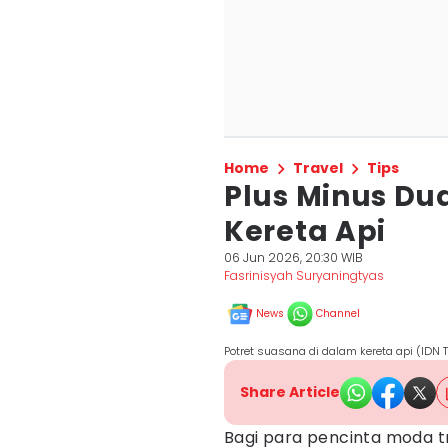
Home
Travel
Tips
Plus Minus Dud
Kereta Api
06 Jun 2026, 20:30 WIB
Fasrinisyah Suryaningtyas
News
Channel
Potret suasana di dalam kereta api (IDN 
Share Article
Bagi para pencinta moda t