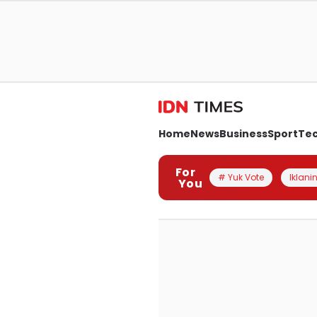
Home
News
Business
Sport
Te
For
# Yuk Vote
Iklanin
You