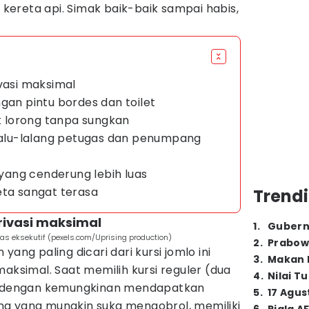
" kereta api. Simak baik-baik sampai habis,
vasi maksimal
gan pintu bordes dan toilet
uk lorong tanpa sungkan
 lalu-lalang petugas dan penumpang
i yang cenderung lebih luas
eta sangat terasa
Trendi
rivasi maksimal
1
.
Gubern
las eksekutif (pexels.com/Uprising production)
2
.
Prabow
yang paling dicari dari kursi jomlo ini
3
.
Makan B
maksimal. Saat memilih kursi reguler (dua
4
.
Nilai T
ap dengan kemungkinan mendapatkan
5
.
17 Agus
g yang mungkin suka mengobrol, memiliki