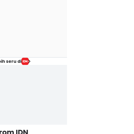
ih seru di
from IDN