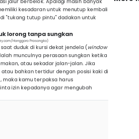
si jalur berbelok. Apalagi masih banyak
miliki kesadaran untuk menutup kembali
adi "tukang tutup pintu" dadakan untuk
asuk lorong tanpa sungkan
teezy.com/Hanggoro Prasongko)
saat duduk di kursi dekat jendela (
window
adalah munculnya perasaan sungkan ketika
a makan, atau sekadar jalan-jalan. Jika
tau bahkan tertidur dengan posisi kaki di
), maka kamu terpaksa harus
ta izin kepadanya agar mengubah