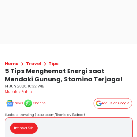
Home
Travel
Tips
5 Tips Menghemat Energi saat
Mendaki Gunung, Stamina Terjaga!
14 Jun 2026, 10:32 WIB
Mutiatuz Zahro
News
Channel
Add Us on Google
ilustrasi traveling (pexels.com/Branislav Bednar)
Intinya Sih