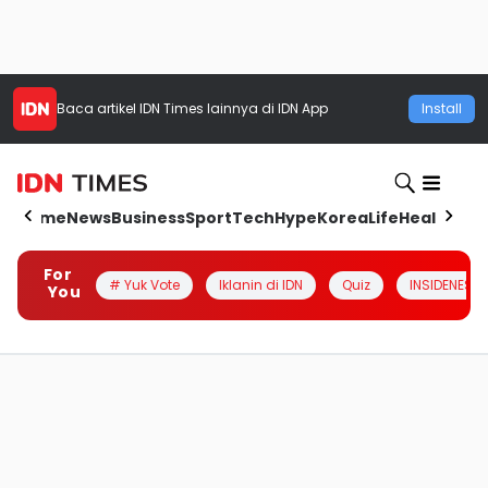
Baca artikel
IDN Times
lainnya di IDN App
Install
Home
News
Business
Sport
Tech
Hype
Korea
Life
Health
Aut
For
# Yuk Vote
Iklanin di IDN
Quiz
INSIDENESIA
You