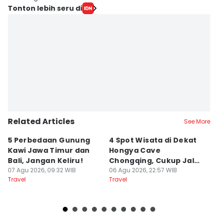
Tonton lebih seru di
Related Articles
See More
5 Perbedaan Gunung
4 Spot Wisata di Dekat
[
Kawi Jawa Timur dan
Hongya Cave
y
Bali, Jangan Keliru!
Chongqing, Cukup Jalan
T
07 Agu 2026, 09:32 WIB
Kaki!
06 Agu 2026, 22:57 WIB
20
06
Travel
Travel
Tr