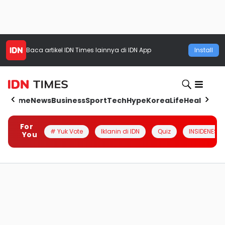
Baca artikel
IDN Times
lainnya di IDN App
Install
Home
News
Business
Sport
Tech
Hype
Korea
Life
Health
Aut
For
# Yuk Vote
Iklanin di IDN
Quiz
INSIDENESIA
You