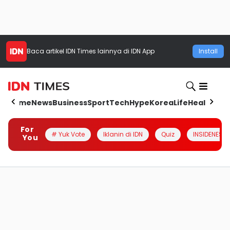
Baca artikel
IDN Times
lainnya di IDN App
Install
Home
News
Business
Sport
Tech
Hype
Korea
Life
Health
Aut
For
# Yuk Vote
Iklanin di IDN
Quiz
INSIDENESIA
You