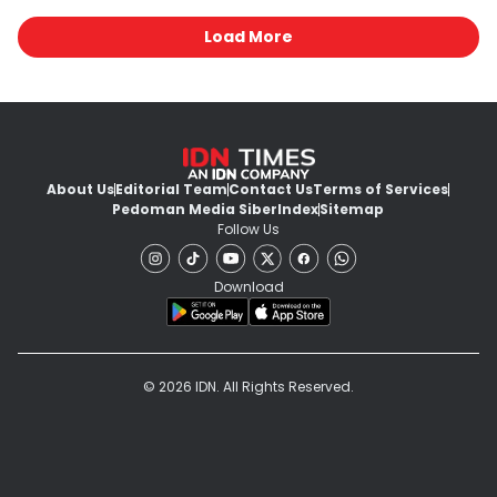
Load More
About Us
Editorial Team
Contact Us
Terms of Services
Pedoman Media Siber
Index
Sitemap
Follow Us
Download
© 2026 IDN. All Rights Reserved.