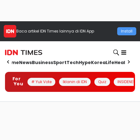
Baca artikel
IDN Times
lainnya di IDN App
Install
Home
News
Business
Sport
Tech
Hype
Korea
Life
Health
Aut
For
# Yuk Vote
Iklanin di IDN
Quiz
INSIDENESIA
You