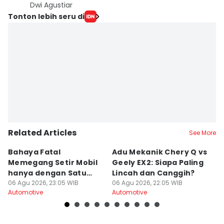
Dwi Agustiar
Tonton lebih seru di
Related Articles
See More
Bahaya Fatal
Adu Mekanik Chery Q vs
K
Memegang Setir Mobil
Geely EX2: Siapa Paling
M
hanya dengan Satu
Lincah dan Canggih?
M
Tangan
06 Agu 2026, 23:05 WIB
06 Agu 2026, 22:05 WIB
K
06
Automotive
Automotive
Au