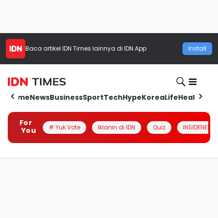
Baca artikel
IDN Times
lainnya di IDN App
Install
Home
News
Business
Sport
Tech
Hype
Korea
Life
Health
Aut
For
# Yuk Vote
Iklanin di IDN
Quiz
INSIDENESIA
You