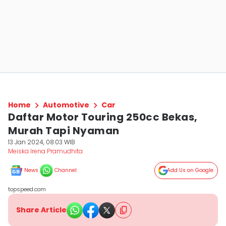
Home
Automotive
Car
Daftar Motor Touring 250cc Bekas,
Murah Tapi Nyaman
13 Jan 2024, 08:03 WIB
Meiska Irena Pramudhita
News
Channel
Add Us on Google
topspeed.com
Share Article