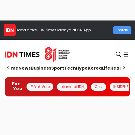
Baca artikel
IDN Times
lainnya di IDN App
Install
Home
News
Business
Sport
Tech
Hype
Korea
Life
Health
Aut
For
# Yuk Vote
Iklanin di IDN
Quiz
INSIDENESIA
You