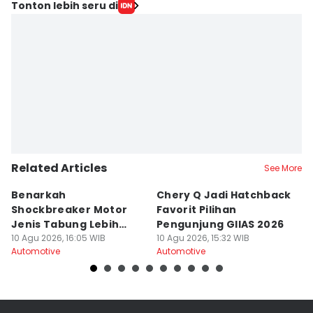
Tonton lebih seru di
Related Articles
See More
Benarkah
Chery Q Jadi Hatchback
A
Shockbreaker Motor
Favorit Pilihan
K
Jenis Tabung Lebih
Pengunjung GIIAS 2026
Sa
Nyaman?
10 Agu 2026, 16:05 WIB
10 Agu 2026, 15:32 WIB
2
10
Automotive
Automotive
Au