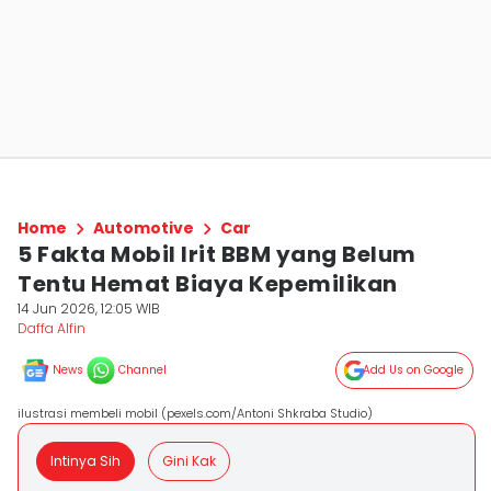
Home
Automotive
Car
5 Fakta Mobil Irit BBM yang Belum
Tentu Hemat Biaya Kepemilikan
14 Jun 2026, 12:05 WIB
Daffa Alfin
News
Channel
Add Us on Google
ilustrasi membeli mobil (pexels.com/Antoni Shkraba Studio)
Intinya Sih
Gini Kak