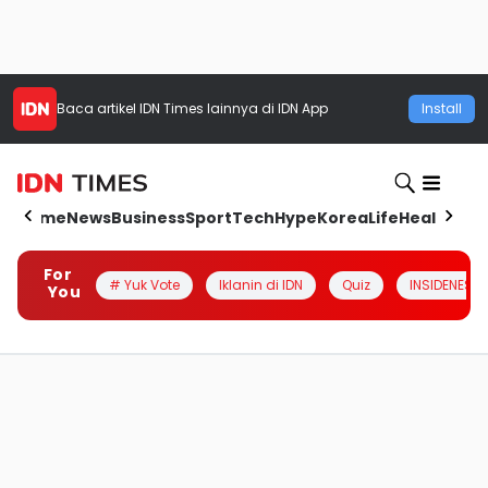
Baca artikel
IDN Times
lainnya di IDN App
Install
Home
News
Business
Sport
Tech
Hype
Korea
Life
Health
Aut
For
# Yuk Vote
Iklanin di IDN
Quiz
INSIDENESIA
You