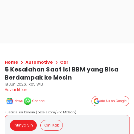
Home
Automotive
Car
5 Kesalahan Saat Isi BBM yang Bisa
Berdampak ke Mesin
18 Jun 2026, 17:05 WIB
Haviar Irhian
News
Channel
Add Us on Google
ilustrasi isi bensin (pexels.com/Eric Mclean)
Intinya Sih
Gini Kak