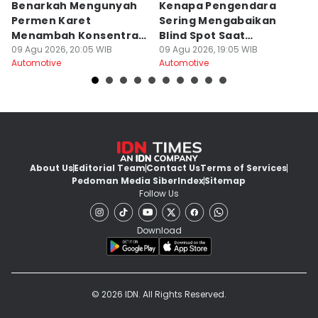
Benarkah Mengunyah
Kenapa Pengendara
L
Permen Karet
Sering Mengabaikan
A
Menambah Konsentrasi
Blind Spot Saat
L
Saat Nyetir?
09 Agu 2026, 20:05 WIB
Berpindah Jalur?
09 Agu 2026, 19:05 WIB
A
09
Automotive
Automotive
Au
About Us
Editorial Team
Contact Us
Terms of Services
Pedoman Media Siber
Index
Sitemap
Follow Us
Download
© 2026 IDN. All Rights Reserved.