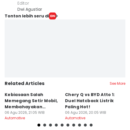
Editor
Dwi Agustiar
Tonton lebih seru di
Related Articles
See More
Kebiasaan Salah
Chery Q vs BYD Atto 1:
A
Memegang Setir Mobil,
Duel Hatcback Listrik
Ke
Membahayakan
Paling Hot!
D
Keselamatan
06 Agu 2026, 21:05 WIB
06 Agu 2026, 20:05 WIB
M
06
Automotive
Automotive
Au