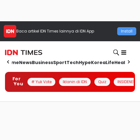
Baca artikel
IDN Times
lainnya di IDN App
Install
Home
News
Business
Sport
Tech
Hype
Korea
Life
Health
Aut
For
# Yuk Vote
Iklanin di IDN
Quiz
INSIDENESIA
You