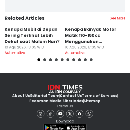
Related Articles
See More
Kenapa Mobil di Depan
Kenapa Banyak Motor
B
Sering Terlihat Lebih
Matik 110-150cc
S
Dekat saat Malam Hari?
Menggunakan
J
10 Agu 2026, 18:05 WIB
Shockbreaker Tunggal?
10 Agu 2026, 17:05 WIB
N
10
Automotive
Automotive
Au
About Us
Editorial Team
Contact Us
Terms of Services
Pedoman Media Siber
Index
Sitemap
Follow Us
Download