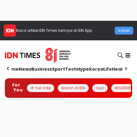
Baca artikel
IDN Times
lainnya di IDN App
Install
Home
News
Business
Sport
Tech
Hype
Korea
Life
Health
Aut
For
# Yuk Vote
Iklanin di IDN
Quiz
INSIDENESIA
You