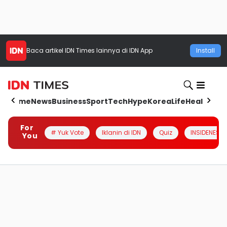
Baca artikel
IDN Times
lainnya di IDN App
Install
Home
News
Business
Sport
Tech
Hype
Korea
Life
Health
Aut
For
# Yuk Vote
Iklanin di IDN
Quiz
INSIDENESIA
You