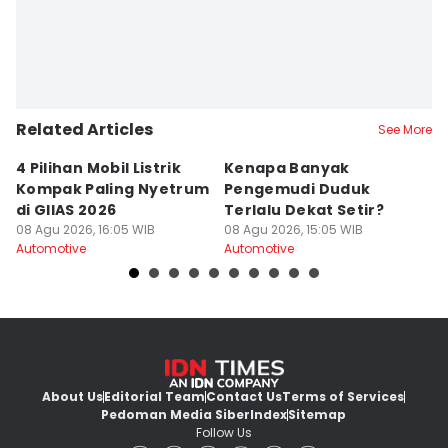
Related Articles
See More
4 Pilihan Mobil Listrik
Kenapa Banyak
H
Kompak Paling Nyetrum
Pengemudi Duduk
C
di GIIAS 2026
Terlalu Dekat Setir?
F
08 Agu 2026, 16:05 WIB
08 Agu 2026, 15:05 WIB
08
Automotive
Automotive
Au
About Us
Editorial Team
Contact Us
Terms of Services
Pedoman Media Siber
Index
Sitemap
Follow Us