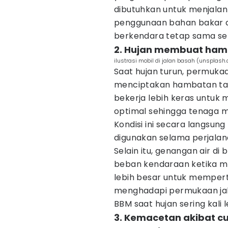
dibutuhkan untuk menjalan
penggunaan bahan bakar 
berkendara tetap sama sep
2. Hujan membuat hamb
ilustrasi mobil di jalan basah (unsplash
Saat hujan turun, permuka
menciptakan hambatan ta
bekerja lebih keras untu
optimal sehingga tenaga m
Kondisi ini secara langsu
digunakan selama perjalan
Selain itu, genangan air d
beban kendaraan ketika me
lebih besar untuk memper
menghadapi permukaan jala
BBM saat hujan sering kali 
3. Kemacetan akibat 