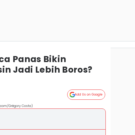
a Panas Bikin
in Jadi Lebih Boros?
Add Us on Google
s.com/Grégory Costa)