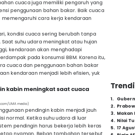
ahan cuaca juga memiliki pengaruh yang
iensi penggunaan bahan bakar. Baik cuaca
 memengaruhi cara kerja kendaraan
ri, kondisi cuaca sering berubah tanpa
i. Saat suhu udara meningkat atau hujan
inggi, kendaraan akan menghadapi
erdampak pada konsumsi BBM. Karena itu,
a cuaca dan penggunaan bahan bakar
n kendaraan menjadi lebih efisien, yuk
Trendi
in kabin meningkat saat cuaca
1
.
Gubern
ls.com/UMA media)
2
.
Prabow
gunaan pendingin kabin menjadi jauh
3
.
Makan B
si normal. Ketika suhu udara di luar
4
.
Nilai T
istem pendingin harus bekerja lebih keras
5
.
17 Agus
 tetap nyaman. Beban tambahan tersebut