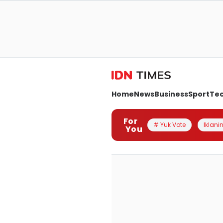
Home
News
Business
Sport
Te
For
# Yuk Vote
Iklanin
You