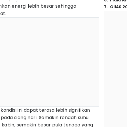
6
.
Piala A
n energi lebih besar sehingga
7
.
GIIAS 2
at.
kondisi ini dapat terasa lebih signifikan
pada siang hari. Semakin rendah suhu
n kabin, semakin besar pula tenaga yang