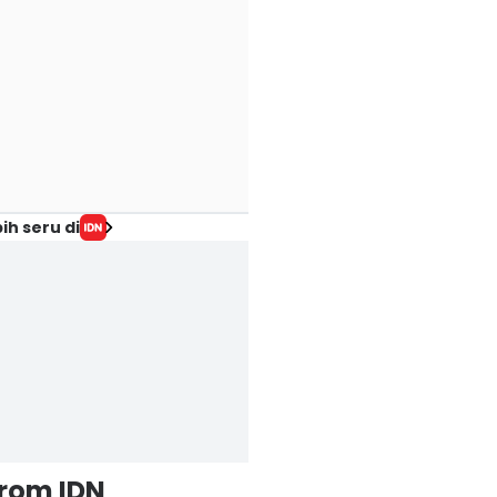
ih seru di
from IDN