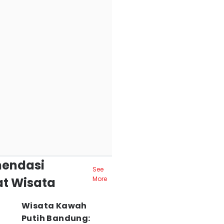
endasi
See
t Wisata
More
Wisata Kawah
Putih Bandung: