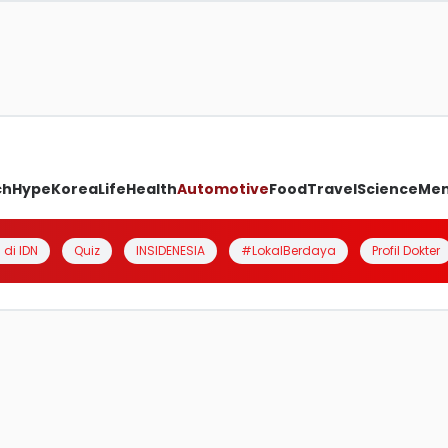
ch
Hype
Korea
Life
Health
Automotive
Food
Travel
Science
Me
 di IDN
Quiz
INSIDENESIA
#LokalBerdaya
Profil Dokter