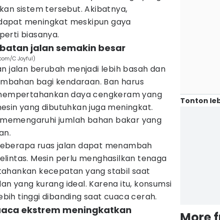
kan sistem tersebut. Akibatnya,
dapat meningkat meskipun gaya
erti biasanya.
atan jalan semakin besar
.com/C Joyful)
an jalan berubah menjadi lebih basah dan
mbahan bagi kendaraan. Ban harus
k mempertahankan daya cengkeram yang
Tonton leb
esin yang dibutuhkan juga meningkat.
ng memengaruhi jumlah bahan bakar yang
an.
i beberapa ruas jalan dapat menambah
lintas. Mesin perlu menghasilkan tenaga
tahankan kecepatan yang stabil saat
n yang kurang ideal. Karena itu, konsumsi
lebih tinggi dibanding saat cuaca cerah.
cuaca ekstrem meningkatkan
More 