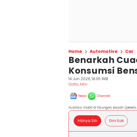
Home
Automotive
Car
Benarkah Cuac
Konsumsi Bens
14 Jun 2026, 18:05 WIB
Daffa Alfin
News
Channel
ilustrasi mobil di tikungan basah (pexel
Intinya Sih
Gini Kak