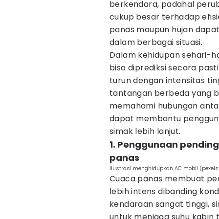
berkendara, padahal perub
cukup besar terhadap efis
panas maupun hujan dapat
dalam berbagai situasi.
Dalam kehidupan sehari-ha
bisa diprediksi secara past
turun dengan intensitas t
tantangan berbeda yang b
memahami hubungan antar
dapat membantu penggunaa
simak lebih lanjut.
1. Penggunaan pending
panas
ilustrasi menghidupkan AC mobil (pexe
Cuaca panas membuat peng
lebih intens dibanding kondi
kendaraan sangat tinggi, s
untuk menjaga suhu kabin