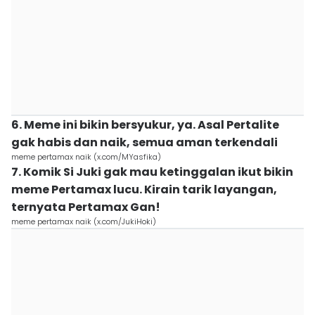
6. Meme ini bikin bersyukur, ya. Asal Pertalite
gak habis dan naik, semua aman terkendali
meme pertamax naik (x.com/MYasfika)
7. Komik Si Juki gak mau ketinggalan ikut bikin
meme Pertamax lucu. Kirain tarik layangan,
ternyata Pertamax Gan!
meme pertamax naik (x.com/JukiHoki)