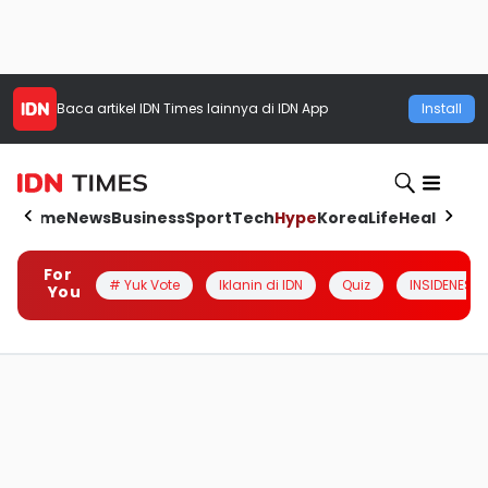
Baca artikel
IDN Times
lainnya di IDN App
Install
Home
News
Business
Sport
Tech
Hype
Korea
Life
Health
Aut
For
# Yuk Vote
Iklanin di IDN
Quiz
INSIDENESIA
You