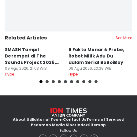
Related Articles
See More
SMASH Tampil
6 Fakta Menarik Probe,
4
Berempat di The
Robot Milik Adu Du
W
Sounds Project 2026,
dalam Serial BoBoiBoy
St
Rafael Sakit DBD-Tipes
09 Agu 2026, 21:03 WIB
09 Agu 2026, 20:39 WIB
09
Hype
Hype
Hy
About Us
Editorial Team
Contact Us
Terms of Services
Pedoman Media Siber
Index
Sitemap
Follow Us