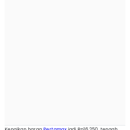
Kenaikan harga
Pertamax
jadi Rp16.250, tengah