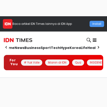
Baca artikel
IDN Times
lainnya di IDN App
Install
Home
News
Business
Sport
Tech
Hype
Korea
Life
Health
Aut
For
# Yuk Vote
Iklanin di IDN
Quiz
INSIDENESIA
You