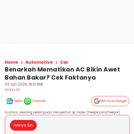
Home
Automotive
Car
Benarkah Mematikan AC Bikin Awet
Bahan Bakar? Cek Faktanya
03 Jun 2026, 18:31 WIB
Arzha Ali
News
Channel
Add Us on Google
ilustrasi seorang perempuan menyentuh ac mobil (freepik.com/freepik)
Intinya Sih