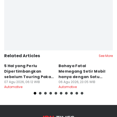
Related Articles
See More
5 Hal yang Perlu
Bahaya Fatal
A
Dipertimbangkan
Memegang Setir Mobil
Ge
sebelum Touring Pakai
hanya dengan Satu
L
Motor Matic
07 Agu 2026, 06:12 WIB
Tangan
06 Agu 2026, 23:05 WIB
06
Automotive
Automotive
Au