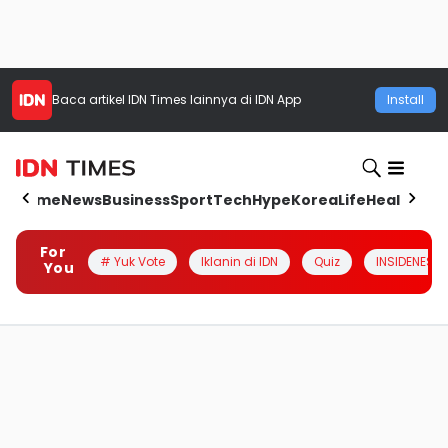
Baca artikel
IDN Times
lainnya di IDN App
Install
Home
News
Business
Sport
Tech
Hype
Korea
Life
Health
Aut
For
# Yuk Vote
Iklanin di IDN
Quiz
INSIDENESIA
You