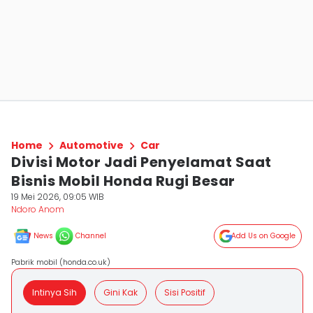
Home
Automotive
Car
Divisi Motor Jadi Penyelamat Saat
Bisnis Mobil Honda Rugi Besar
19 Mei 2026, 09:05 WIB
Ndoro Anom
News
Channel
Add Us on Google
Pabrik mobil (honda.co.uk)
Intinya Sih
Gini Kak
Sisi Positif