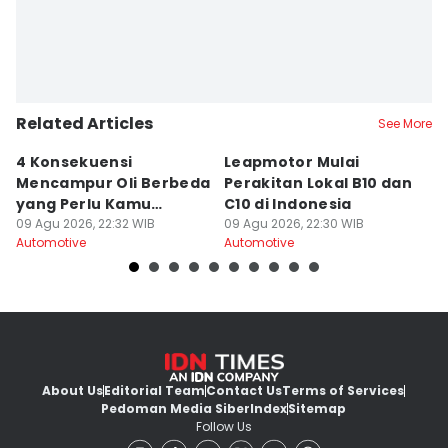
Related Articles
See More
4 Konsekuensi
Leapmotor Mulai
4
Mencampur Oli Berbeda
Perakitan Lokal B10 dan
T
yang Perlu Kamu
C10 di Indonesia
H
Hindari
09 Agu 2026, 22:32 WIB
09 Agu 2026, 22:30 WIB
09
Automotive
Automotive
Au
About Us
Editorial Team
Contact Us
Terms of Services
Pedoman Media Siber
Index
Sitemap
Follow Us