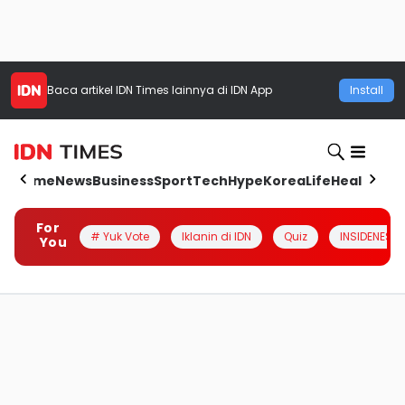
Baca artikel
IDN Times
lainnya di IDN App
Install
Home
News
Business
Sport
Tech
Hype
Korea
Life
Health
Aut
For
# Yuk Vote
Iklanin di IDN
Quiz
INSIDENESIA
You