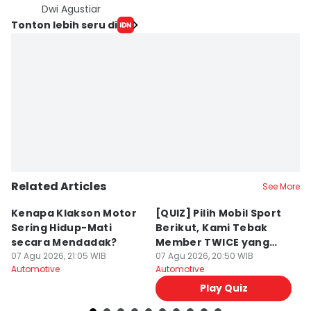
Dwi Agustiar
Tonton lebih seru di
Related Articles
See More
Kenapa Klakson Motor
[QUIZ] Pilih Mobil Sport
P
Sering Hidup-Mati
Berikut, Kami Tebak
T
secara Mendadak?
Member TWICE yang
G
07 Agu 2026, 21:05 WIB
Menemanimu Night Ride
07 Agu 2026, 20:50 WIB
07
Automotive
Automotive
Au
Play Quiz