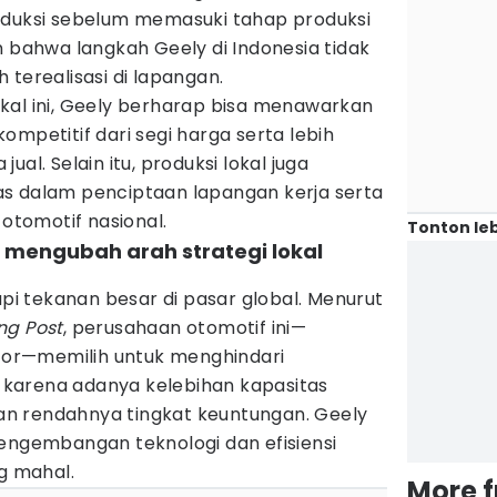
 produksi sebelum memasuki tahap produksi
n bahwa langkah Geely di Indonesia tidak
 terealisasi di lapangan.
kal ini, Geely berharap bisa menawarkan
ompetitif dari segi harga serta lebih
al. Selain itu, produksi lokal juga
s dalam penciptaan lapangan kerja serta
tomotif nasional.
Tonton leb
k mengubah arah strategi lokal
api tekanan besar di pasar global. Menurut
ng Post
, perusahaan otomotif ini—
or—memilih untuk menghindari
karena adanya kelebihan kapasitas
n rendahnya tingkat keuntungan. Geely
pengembangan teknologi dan efisiensi
ng mahal.
More 