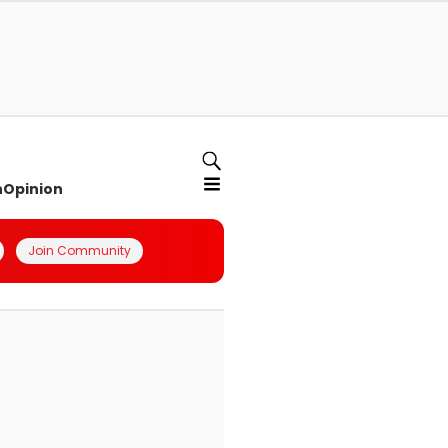
n
Opinion
Join Community