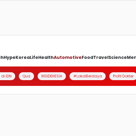
ch
Hype
Korea
Life
Health
Automotive
Food
Travel
Science
Me
 di IDN
Quiz
INSIDENESIA
#LokalBerdaya
Profil Dokter