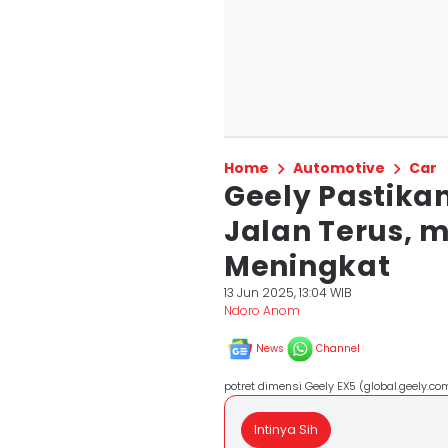
Home
Automotive
Car
Geely Pastikan
Jalan Terus, 
Meningkat
13 Jun 2025, 13:04 WIB
Ndoro Anom
News
Channel
potret dimensi Geely EX5 (global.geely.co
Intinya Sih