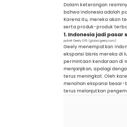
Dalam keterangan resmin
bahwa Indonesia adalah pas
Karena itu, mereka akan t
serta produk-produk terba
1. Indonesia jadi pasar 
potret Geely EX5 (global.geely.com)
Geely menempatkan Indones
ekspansi bisnis mereka di 
permintaan kendaraan di I
menjanjikan, apalagi den
terus meningkat. Oleh kar
menahan ekspansi besar-be
terus melanjutkan pengemb