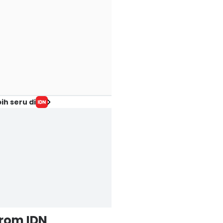
ih seru di
from IDN