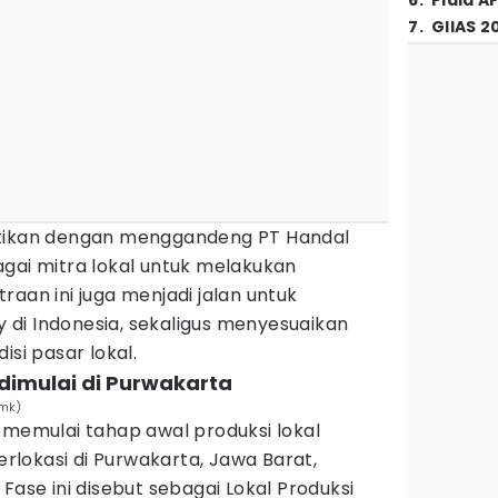
6
.
Piala A
7
.
GIIAS 2
ktikan dengan menggandeng PT Handal
gai mitra lokal untuk melakukan
raan ini juga menjadi jalan untuk
di Indonesia, sekaligus menyesuaikan
isi pasar lokal.
 dimulai di Purwakarta
rmk)
 memulai tahap awal produksi lokal
berlokasi di Purwakarta, Jawa Barat,
Fase ini disebut sebagai Lokal Produksi