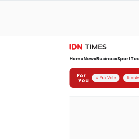
Home
News
Business
Sport
Te
For
# Yuk Vote
Iklanin
You