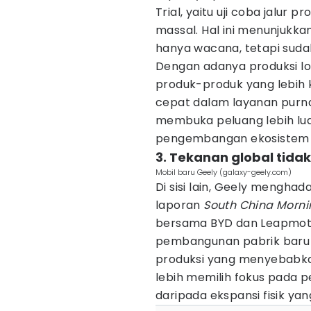
Trial, yaitu uji coba jalur
massal. Hal ini menunjukka
hanya wacana, tetapi sudah
Dengan adanya produksi lo
produk-produk yang lebih k
cepat dalam layanan purna ju
membuka peluang lebih lua
pengembangan ekosistem o
3. Tekanan global tida
Mobil baru Geely (galaxy-geely.com)
Di sisi lain, Geely menghad
laporan
South China Morni
bersama BYD dan Leapmot
pembangunan pabrik baru 
produksi yang menyebabka
lebih memilih fokus pada 
daripada ekspansi fisik ya