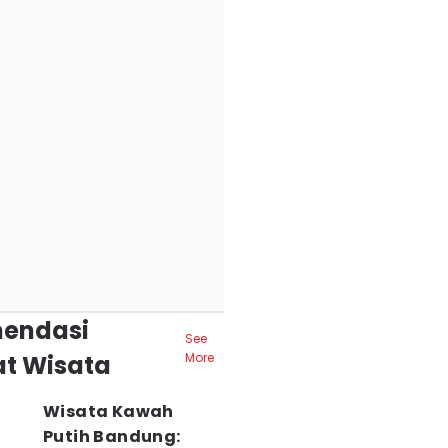
endasi
See
t Wisata
More
Wisata Kawah
Putih Bandung: