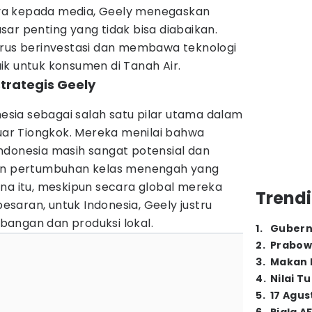
ya kepada media, Geely menegaskan
ar penting yang tidak bisa diabaikan.
erus berinvestasi dan membawa teknologi
ik untuk konsumen di Tanah Air.
strategis Geely
ia sebagai salah satu pilar utama dalam
luar Tiongkok. Mereka menilai bahwa
ndonesia masih sangat potensial dan
gan pertumbuhan kelas menengah yang
ena itu, meskipun secara global mereka
Trendi
saran, untuk Indonesia, Geely justru
angan dan produksi lokal.
1
.
Gubern
2
.
Prabow
3
.
Makan B
4
.
Nilai T
5
.
17 Agus