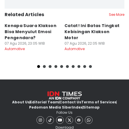
Related Articles
See More
Kenapa Suara Klakson
Catat! Ini Batas Tingkat
K
Bisa Menyulut Emosi
Kebisingan Klakson
S
Pengendara?
Motor
s
07 Agu 2026, 23:05 WIB
07 Agu 2026, 22:05 WIB
07
Automotive
Automotive
Au
About Us
Editorial Team
Contact Us
Terms of Services
Pedoman Media Siber
Index
Sitemap
Follow Us
Download