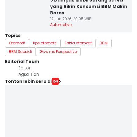
5 Dampak Mobil Jarang Servis
yang Bikin Konsumsi BBM Makin
Boros
12 Jun 2026, 20:05 WIB
Automotive
Topics
Otomotif
tips otomotif
Fakta otomotif
BBM
BBM Subsidi
Give me Perspective
Editorial Team
Editor
Agsa Tian
Tonton lebih seru di