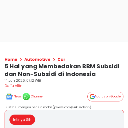
Home
Automotive
Car
5 Hal yang Membedakan BBM Subsidi
dan Non-Subsidi di Indonesia
14 Jun 2026, 07:12 WIB
Daffa Alfin
News
Channel
Add Us on Google
ilustrasi mengisi bensin mobil (pexels.com/Erik Mclean)
Intinya Sih