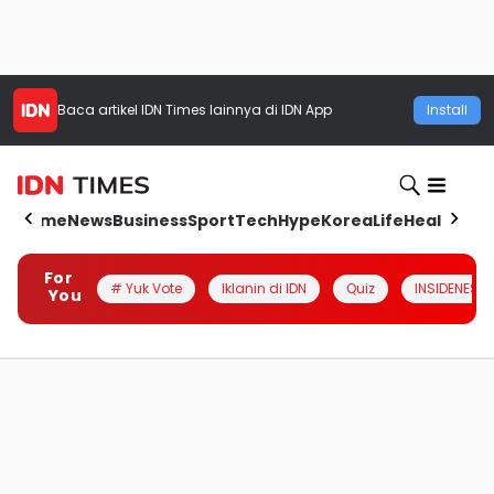
Baca artikel
IDN Times
lainnya di IDN App
Install
Home
News
Business
Sport
Tech
Hype
Korea
Life
Health
Aut
For
# Yuk Vote
Iklanin di IDN
Quiz
INSIDENESIA
You