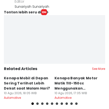
Editor
Sunariyah Sunariyah
Tonton lebih seru di
Related Articles
See More
Kenapa Mobil di Depan
Kenapa Banyak Motor
B
Sering Terlihat Lebih
Matik 110-150cc
S
Dekat saat Malam Hari?
Menggunakan
J
10 Agu 2026, 18:05 WIB
Shockbreaker Tunggal?
10 Agu 2026, 17:05 WIB
N
10
Automotive
Automotive
Au