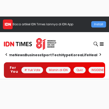
Baca artikel
IDN Times
lainnya di IDN App
Install
Home
News
Business
Sport
Tech
Hype
Korea
Life
Health
Aut
For
# Yuk Vote
Iklanin di IDN
Quiz
INSIDENESIA
You