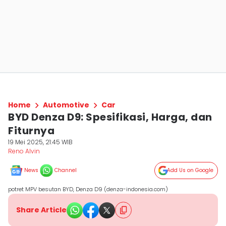
Home
Automotive
Car
BYD Denza D9: Spesifikasi, Harga, dan
Fiturnya
19 Mei 2025, 21:45 WIB
Reno Alvin
News
Channel
Add Us on Google
potret MPV besutan BYD, Denza D9 (denza-indonesia.com)
Share Article