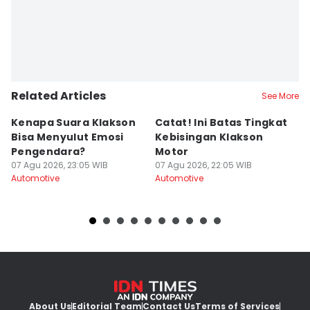
Editor
Dwi Agustiar
Related Articles
See More
Kenapa Suara Klakson
Catat! Ini Batas Tingkat
K
Bisa Menyulut Emosi
Kebisingan Klakson
S
Pengendara?
Motor
s
07 Agu 2026, 23:05 WIB
07 Agu 2026, 22:05 WIB
07
Automotive
Automotive
Au
About Us
Editorial Team
Contact Us
Terms of Services