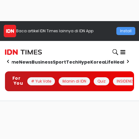
Baca artikel
IDN Times
lainnya di IDN App
Install
Home
News
Business
Sport
Tech
Hype
Korea
Life
Health
Aut
For
# Yuk Vote
Iklanin di IDN
Quiz
INSIDENESIA
You