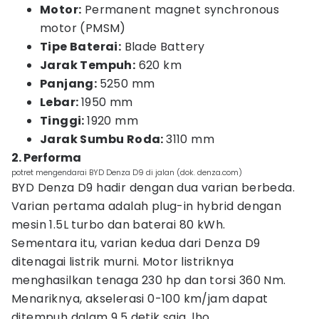
Motor:
Permanent magnet synchronous
motor (PMSM)
Tipe Baterai:
Blade Battery
Jarak Tempuh:
620 km
Panjang:
5250 mm
Lebar:
1950 mm
Tinggi:
1920 mm
Jarak Sumbu Roda:
3110 mm
2. Performa
potret mengendarai BYD Denza D9 di jalan (dok. denza.com)
BYD Denza D9 hadir dengan dua varian berbeda.
Varian pertama adalah plug-in hybrid dengan
mesin 1.5L turbo dan baterai 80 kWh.
Sementara itu, varian kedua dari Denza D9
ditenagai listrik murni. Motor listriknya
menghasilkan tenaga 230 hp dan torsi 360 Nm.
Menariknya, akselerasi 0-100 km/jam dapat
ditempuh dalam 9,5 detik saja, lho.