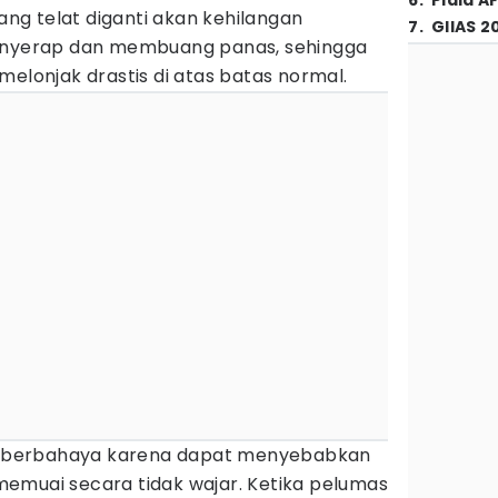
6
.
Piala A
yang telat diganti akan kehilangan
7
.
GIIAS 2
yerap dan membuang panas, sehingga
melonjak drastis di atas batas normal.
t berbahaya karena dapat menyebabkan
emuai secara tidak wajar. Ketika pelumas