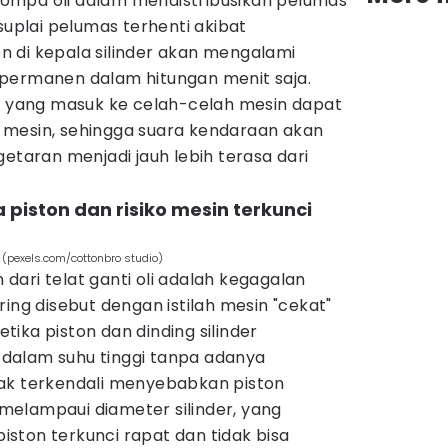
ompa oli dalam mendistribusikan pelumas
suplai pelumas terhenti akibat
 di kepala silinder akan mengalami
permanen dalam hitungan menit saja.
an yang masuk ke celah-celah mesin dapat
 mesin, sehingga suara kendaraan akan
getaran menjadi jauh lebih terasa dari
 piston dan risiko mesin terkunci
(pexels.com/cottonbro studio)
ari telat ganti oli adalah kegagalan
ing disebut dengan istilah mesin "cekat"
ketika piston dan dinding silinder
dalam suhu tinggi tanpa adanya
ak terkendali menyebabkan piston
elampaui diameter silinder, yang
ston terkunci rapat dan tidak bisa