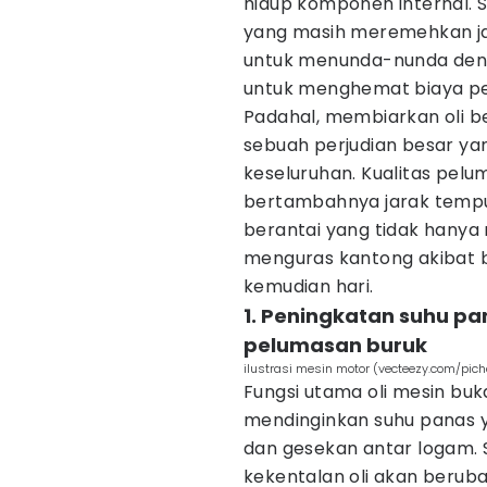
hidup komponen internal. 
yang masih meremehkan ja
untuk menunda-nunda deng
untuk menghemat biaya pe
Padahal, membiarkan oli 
sebuah perjudian besar y
keseluruhan. Kualitas pelu
bertambahnya jarak tempu
berantai yang tidak hanya 
menguras kantong akibat b
kemudian hari.
1. Peningkatan suhu pa
pelumasan buruk
ilustrasi mesin motor (vecteezy.com/picha
Fungsi utama oli mesin bu
mendinginkan suhu panas 
dan gesekan antar logam. S
kekentalan oli akan berub