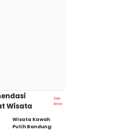
endasi
See
t Wisata
More
Wisata Kawah
Putih Bandung: