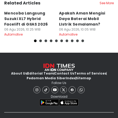
Related Articles
See More
Mencoba Langsung
Apakah Aman Mengisi
3
Suzuki XL7 Hybrid
Daya Baterai Mobil
M
Facelift di GIIAS 2026
LIstrik Semalaman?
Mo
06 Agu 2026, 10:25 WIB
06 Agu 2026, 10:05 WIB
06
Automotive
Automotive
Au
About Us
Editorial Team
Contact Us
Terms of Services
Pedoman Media Siber
Index
Sitemap
Follow Us
Download