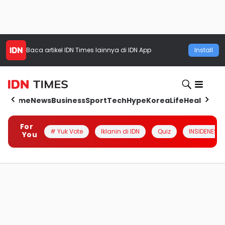
Baca artikel
IDN Times
lainnya di IDN App
Install
Home
News
Business
Sport
Tech
Hype
Korea
Life
Health
Aut
For
# Yuk Vote
Iklanin di IDN
Quiz
INSIDENESIA
You