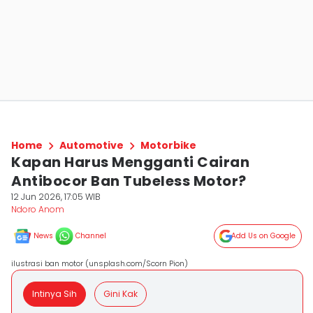
Home
Automotive
Motorbike
Kapan Harus Mengganti Cairan
Antibocor Ban Tubeless Motor?
12 Jun 2026, 17:05 WIB
Ndoro Anom
News
Channel
Add Us on Google
ilustrasi ban motor (unsplash.com/Scorn Pion)
Intinya Sih
Gini Kak