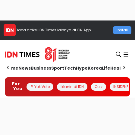
Baca artikel
IDN Times
lainnya di IDN App
Install
Home
News
Business
Sport
Tech
Hype
Korea
Life
Health
Aut
For
# Yuk Vote
Iklanin di IDN
Quiz
INSIDENESIA
You