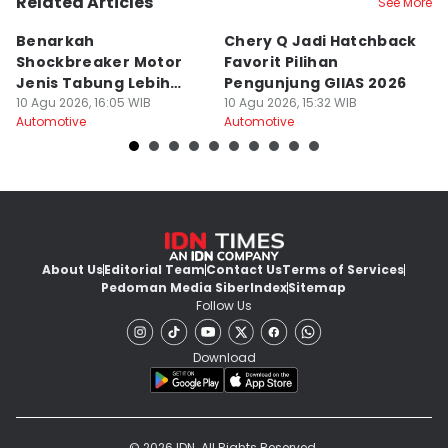
Related Articles
See More
Benarkah
Chery Q Jadi Hatchback
A
Shockbreaker Motor
Favorit Pilihan
K
Jenis Tabung Lebih
Pengunjung GIIAS 2026
Sa
Nyaman?
10 Agu 2026, 16:05 WIB
10 Agu 2026, 15:32 WIB
2
10
Automotive
Automotive
Au
About Us
Editorial Team
Contact Us
Terms of Services
Pedoman Media Siber
Index
Sitemap
Follow Us
Download
© 2026 IDN. All Rights Reserved.