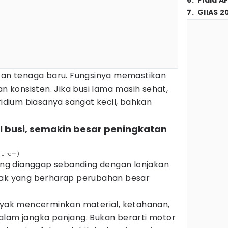
6
.
Piala A
7
.
GIIAS 2
akan tenaga baru. Fungsinya memastikan
an konsisten. Jika busi lama masih sehat,
ridium biasanya sangat kecil, bahkan
l busi, semakin besar peningkatan
 Efrem)
ring dianggap sebanding dengan lonjakan
yak yang berharap perubahan besar
anyak mencerminkan material, ketahanan,
alam jangka panjang. Bukan berarti motor