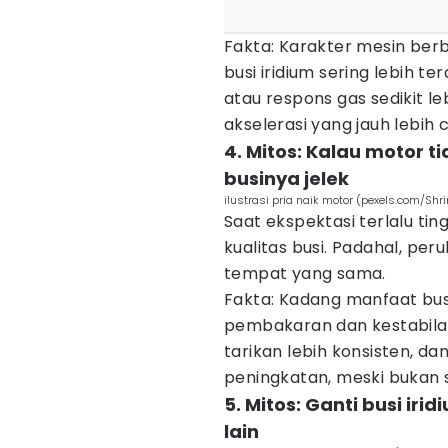
Fakta: Karakter mesin ber
busi iridium sering lebih te
atau respons gas sedikit le
akselerasi yang jauh lebih 
4. Mitos: Kalau motor t
businya jelek
ilustrasi pria naik motor (pexels.com/Shri
Saat ekspektasi terlalu ti
kualitas busi. Padahal, per
tempat yang sama.
Fakta: Kadang manfaat busi i
pembakaran dan kestabilan 
tarikan lebih konsisten, da
peningkatan, meski bukan s
5. Mitos: Ganti busi i
lain