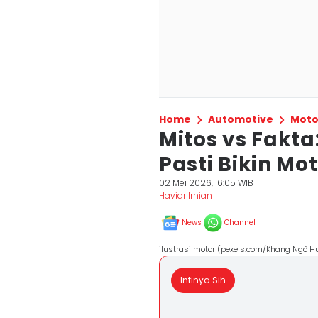
Home
Automotive
Moto
Mitos vs Fakta
Pasti Bikin Mo
02 Mei 2026, 16:05 WIB
Haviar Irhian
News
Channel
ilustrasi motor (pexels.com/Khang Ngô Hu
Intinya Sih