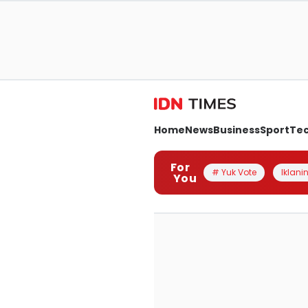
Home
News
Business
Sport
Te
For
# Yuk Vote
Iklanin
You