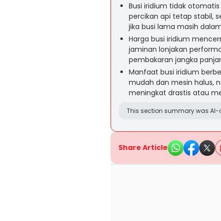
Busi iridium tidak otoma
percikan api tetap stabil,
jika busi lama masih dalam 
Harga busi iridium mence
jaminan lonjakan performa
pembakaran jangka panja
Manfaat busi iridium berbe
mudah dan mesin halus, n
meningkat drastis atau me
This section summary was AI-a
Share Article