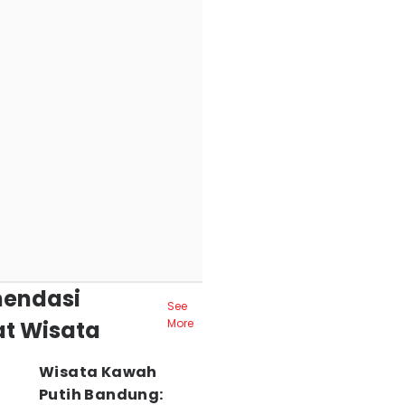
endasi
See
t Wisata
More
Wisata Kawah
Putih Bandung: