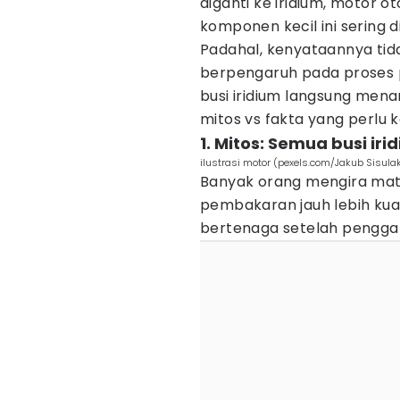
diganti ke iridium, motor o
komponen kecil ini sering 
Padahal, kenyataannya tid
berpengaruh pada proses p
busi iridium langsung mena
mitos vs fakta yang perlu
1. Mitos: Semua busi i
ilustrasi motor (pexels.com/Jakub Sisula
Banyak orang mengira mate
pembakaran jauh lebih kuat
bertenaga setelah penggan