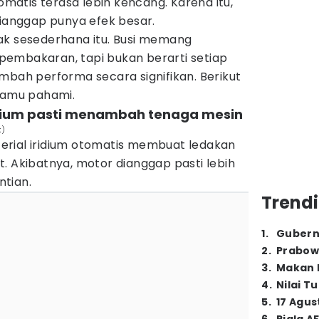
tomatis terasa lebih kencang. Karena itu,
dianggap punya efek besar.
ak sesederhana itu. Busi memang
embakaran, tapi bukan berarti setiap
mbah performa secara signifikan. Berikut
 kamu pahami.
ridium pasti menambah tenaga mesin
k)
rial iridium otomatis membuat ledakan
. Akibatnya, motor dianggap pasti lebih
tian.
Trendi
1
.
Gubern
2
.
Prabow
3
.
Makan B
4
.
Nilai T
5
.
17 Agus