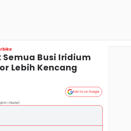
rbike
: Semua Busi Iridium
tor Lebih Kencang
Add Us on Google
ỳnh | Nocte)