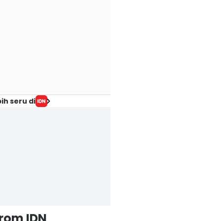
ih seru di
from IDN