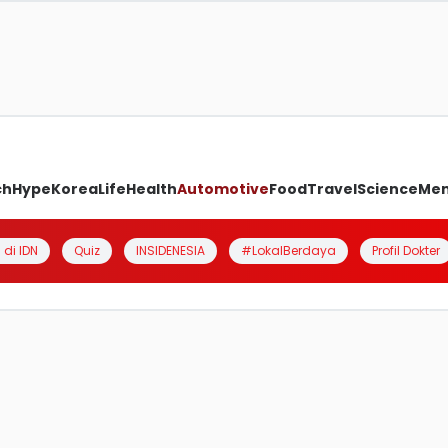
ch
Hype
Korea
Life
Health
Automotive
Food
Travel
Science
Me
 di IDN
Quiz
INSIDENESIA
#LokalBerdaya
Profil Dokter