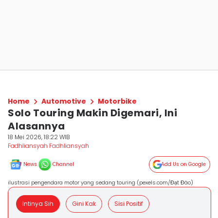
Home
Automotive
Motorbike
Solo Touring Makin Digemari, Ini
Alasannya
18 Mei 2026, 18:22 WIB
Fadhliansyah Fadhliansyah
News
Channel
Add Us on Google
ilustrasi pengendara motor yang sedang touring (pexels.com/Đạt Đào)
Intinya Sih
Gini Kak
Sisi Positif