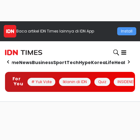
Baca artikel
IDN Times
lainnya di IDN App
Install
Home
News
Business
Sport
Tech
Hype
Korea
Life
Health
Aut
For
# Yuk Vote
Iklanin di IDN
Quiz
INSIDENESIA
You