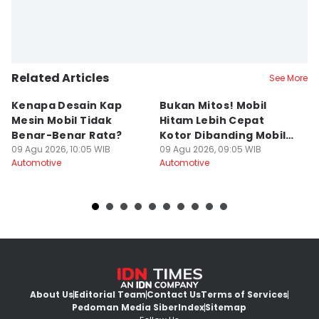
Related Articles
See More
Kenapa Desain Kap
Bukan Mitos! Mobil
[
Mesin Mobil Tidak
Hitam Lebih Cepat
V
Benar-Benar Rata?
Kotor Dibanding Mobil
T
09 Agu 2026, 10:05 WIB
Putih
09 Agu 2026, 09:05 WIB
B
09
Automotive
Automotive
Au
About Us
Editorial Team
Contact Us
Terms of Services
Pedoman Media Siber
Index
Sitemap