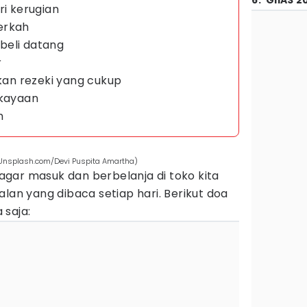
6
.
GIIAS 2
ri kerugian
erkah
beli datang
r
ikan rezeki yang cukup
ekayaan
h
 (Unsplash.com/Devi Puspita Amartha)
gar masuk dan berbelanja di toko kita
alan yang dibaca setiap hari. Berikut doa
 saja: