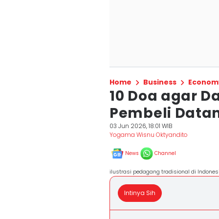
Home
Business
Econom
10 Doa agar D
Pembeli Datan
03 Jun 2026, 18:01 WIB
Yogama Wisnu Oktyandito
News
Channel
ilustrasi pedagang tradisional di Indon
Intinya Sih