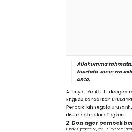
Allahumma rahmataka a
thorfata 'ainin wa ash-
anta.
Artinya: "Ya Allah, dengan
Engkau sandarkan urusanku
Perbaikilah segala urusank
disembah selain Engkau."
2. Doa agar pembeli b
Ilustrasi pedagang, penjual, ekonomi kre