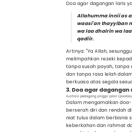
Doa agar dagangan laris ya
Allahumma innii as a
waasi'an thayyiban m
wa laa dhairin wa laa
qadiir.
Artinya: "Ya Allah, sesu
melimpahkan rezeki kepadak
tanpa susah payah, tanp
dan tanpa rasa lelah dal
berkuasa atas segala sesua
3. Doa agar dagangan 
ilustrasi pedagang pinggir jalan (pixab
Dalam mengamalkan doa-do
berserah diri dan rendah d
niat tulus dalam berbisni
keberkahan dan rahmat dar