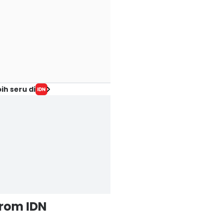
ih seru di
from IDN