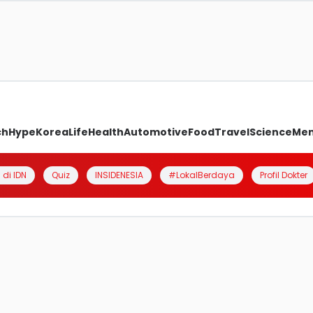
ch
Hype
Korea
Life
Health
Automotive
Food
Travel
Science
Me
 di IDN
Quiz
INSIDENESIA
#LokalBerdaya
Profil Dokter