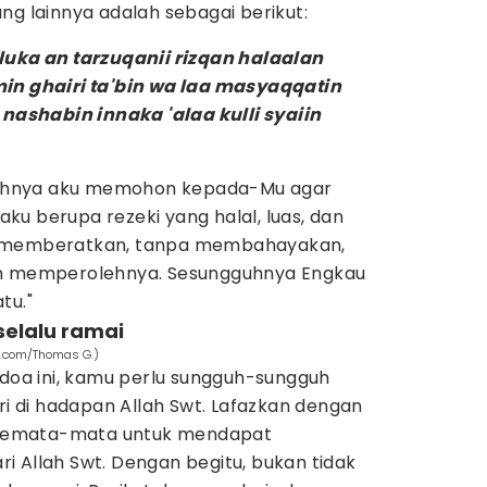
ng lainnya adalah sebagai berikut:
luka an tarzuqanii rizqan halaalan
in ghairi ta'bin wa laa masyaqqatin
 nashabin innaka 'alaa kulli syaiin
ngguhnya aku memohon kepada-Mu agar
u berupa rezeki yang halal, luas, dan
a memberatkan, tanpa membahayakan,
am memperolehnya. Sesungguhnya Engkau
tu."
selalu ramai
ay.com/Thomas G.)
a ini, kamu perlu sungguh-sungguh
iri di hadapan Allah Swt. Lafazkan dengan
s semata-mata untuk mendapat
i Allah Swt. Dengan begitu, bukan tidak