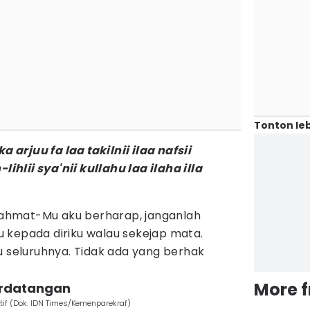
Tonton leb
rjuu fa laa takilnii ilaa nafsii
lihlii sya'nii kullahu laa ilaha illa
 rahmat-Mu aku berharap, janganlah
 kepada diriku walau sekejap mata.
u seluruhnya. Tidak ada yang berhak
More 
erdatangan
atif (Dok. IDN Times/Kemenparekraf)