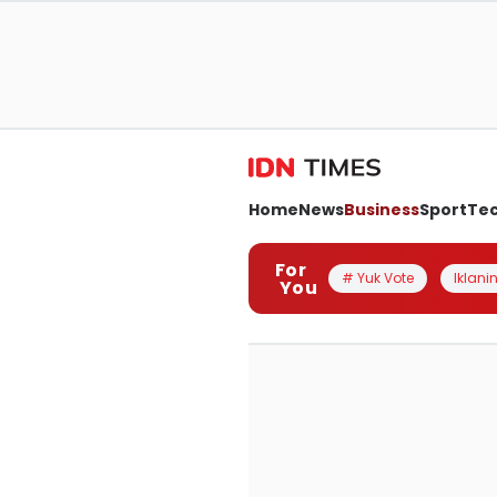
Home
News
Business
Sport
Te
For
# Yuk Vote
Iklanin
You