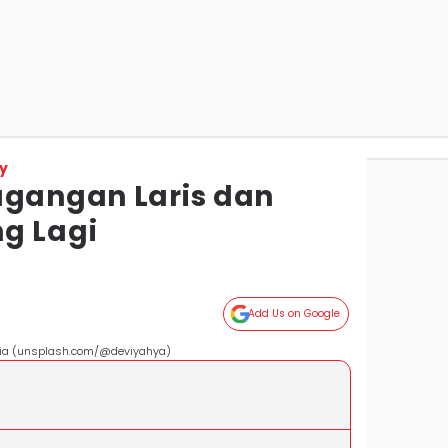
y
agangan Laris dan
g Lagi
Add Us on Google
esia (unsplash.com/@deviyahya)