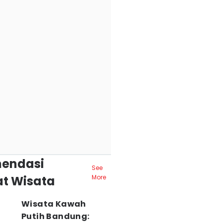
endasi
See
t Wisata
More
Wisata Kawah
Putih Bandung: