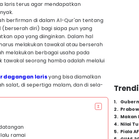
 laris terus agar mendapatkan
nyak.
ah berfirman di dalam Al-Qur'an tentang
 (berserah diri) bagi siapa pun yang
kan apa yang diinginkan. Dalam hal
 harus melakukan tawakal atau berserah
elah melakukan berbagai usaha pada
tuk tawakal seorang hamba adalah melalui
r dagangan laris
yang bisa diamalkan
ah salat, di sepertiga malam, dan di sela-
Trendi
1
.
Gubern
2
.
Prabow
3
.
Makan B
4
.
Nilai T
rdatangan
5
.
Piala A
lalu ramai