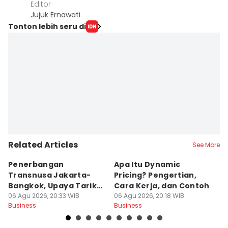
Editor
Jujuk Ernawati
Tonton lebih seru di
Related Articles
See More
Penerbangan
Apa Itu Dynamic
K
Transnusa Jakarta-
Pricing? Pengertian,
H
Bangkok, Upaya Tarik
Cara Kerja, dan Contoh
Ja
Wisatawan Muslim
06 Agu 2026, 20:33 WIB
06 Agu 2026, 20:18 WIB
A
06
Business
Business
Bu