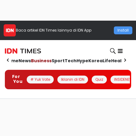
Baca artikel
IDN Times
lainnya di IDN App
Install
Home
News
Business
Sport
Tech
Hype
Korea
Life
Health
Aut
For
# Yuk Vote
Iklanin di IDN
Quiz
INSIDENESIA
You