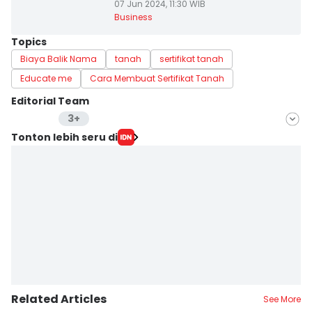
07 Jun 2024, 11:30 WIB
Business
Topics
Biaya Balik Nama
tanah
sertifikat tanah
Educate me
Cara Membuat Sertifikat Tanah
Editorial Team
3+
Editor
Tonton lebih seru di
Yogama Wisnu Oktyandito
Editor
Jujuk Ernawati
Editor
Yunisda Dwi Saputri
Related Articles
See More