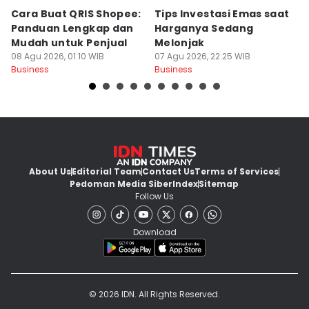
Cara Buat QRIS Shopee:
Tips Investasi Emas saat
C
Panduan Lengkap dan
Harganya Sedang
T
Mudah untuk Penjual
Melonjak
U
08 Agu 2026, 01:10 WIB
07 Agu 2026, 22:25 WIB
S
07
Business
Business
Bu
About Us
Editorial Team
Contact Us
Terms of Services
Pedoman Media Siber
Index
Sitemap
Follow Us
Download
© 2026 IDN. All Rights Reserved.