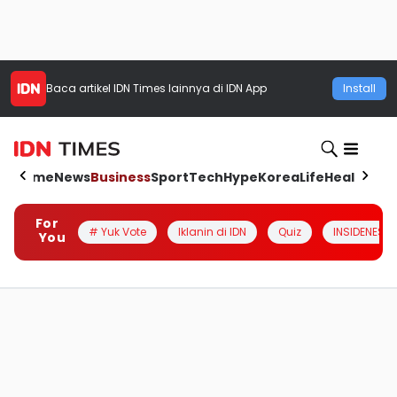
Baca artikel
IDN Times
lainnya di IDN App
Install
Home
News
Business
Sport
Tech
Hype
Korea
Life
Health
Aut
For
# Yuk Vote
Iklanin di IDN
Quiz
INSIDENESIA
You