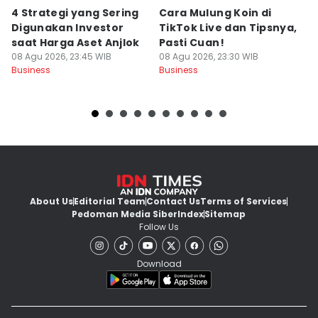
4 Strategi yang Sering
Cara Mulung Koin di
A
Digunakan Investor
TikTok Live dan Tipsnya,
T
saat Harga Aset Anjlok
Pasti Cuan!
V
08 Agu 2026, 23:45 WIB
08 Agu 2026, 23:30 WIB
08
Business
Business
Bu
About Us
Editorial Team
Contact Us
Terms of Services
Pedoman Media Siber
Index
Sitemap
Follow Us
Download