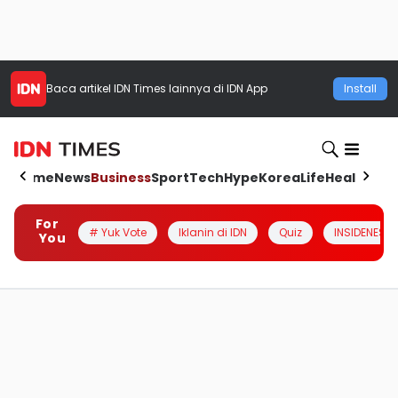
Baca artikel
IDN Times
lainnya di IDN App
Install
Home
News
Business
Sport
Tech
Hype
Korea
Life
Health
Aut
For
# Yuk Vote
Iklanin di IDN
Quiz
INSIDENESIA
You