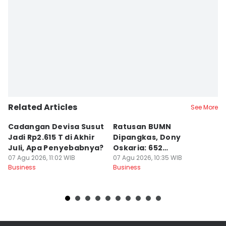
Related Articles
See More
Cadangan Devisa Susut
Ratusan BUMN
T
Jadi Rp2.615 T di Akhir
Dipangkas, Dony
P
Juli, Apa Penyebabnya?
Oskaria: 652
07
Bu
07 Agu 2026, 11:02 WIB
Perusahaan Akan Hilang
07 Agu 2026, 10:35 WIB
Business
Business