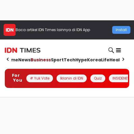
Baca artikel
IDN Times
lainnya di IDN App
Install
Home
News
Business
Sport
Tech
Hype
Korea
Life
Health
Aut
For
# Yuk Vote
Iklanin di IDN
Quiz
INSIDENESIA
You