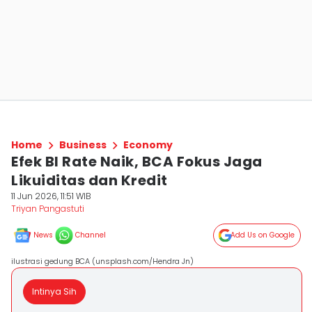
Home
Business
Economy
Efek BI Rate Naik, BCA Fokus Jaga
Likuiditas dan Kredit
11 Jun 2026, 11:51 WIB
Triyan Pangastuti
News
Channel
Add Us on Google
ilustrasi gedung BCA (unsplash.com/Hendra Jn)
Intinya Sih