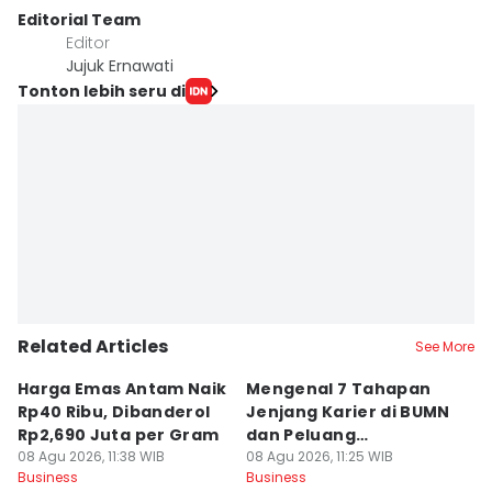
Editorial Team
Editor
Jujuk Ernawati
Tonton lebih seru di
Related Articles
See More
Harga Emas Antam Naik
Mengenal 7 Tahapan
4
Rp40 Ribu, Dibanderol
Jenjang Karier di BUMN
K
Rp2,690 Juta per Gram
dan Peluang
S
08 Agu 2026, 11:38 WIB
Promosinya
08 Agu 2026, 11:25 WIB
E
08
Business
Business
Bu