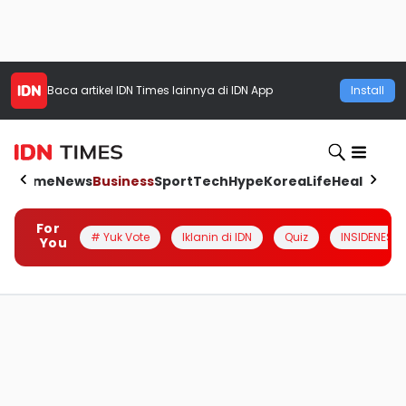
Baca artikel
IDN Times
lainnya di IDN App
Install
Home
News
Business
Sport
Tech
Hype
Korea
Life
Health
Aut
For
# Yuk Vote
Iklanin di IDN
Quiz
INSIDENESIA
You