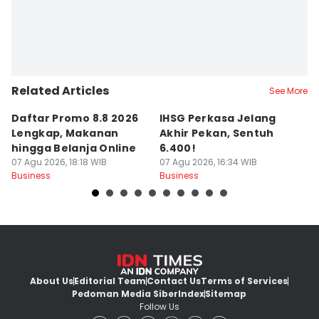
Related Articles
See More
Daftar Promo 8.8 2026
IHSG Perkasa Jelang
D
Lengkap, Makanan
Akhir Pekan, Sentuh
T
hingga Belanja Online
6.400!
A
07 Agu 2026, 18:18 WIB
07 Agu 2026, 16:34 WIB
T
07
Business
Business
Bu
About Us
Editorial Team
Contact Us
Terms of Services
Pedoman Media Siber
Index
Sitemap
Follow Us