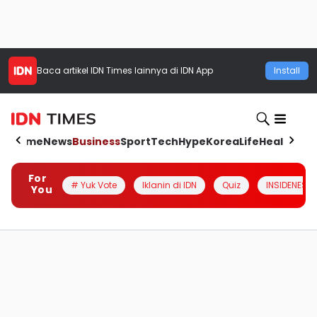
Baca artikel
IDN Times
lainnya di IDN App
Install
Home
News
Business
Sport
Tech
Hype
Korea
Life
Health
Aut
For
# Yuk Vote
Iklanin di IDN
Quiz
INSIDENESIA
You