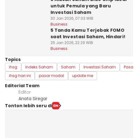
untuk Pemula yang Baru
Investasi Saham
30 Jan 2026, 07:03 WIB
Business
5 Tanda Kamu Terjebak FOMO
saat Investasi Saham, Hindari!
25 Jan 2026, 22:29 WIB
Business
Topics
ihsg
Indeks Saham
Saham
Investasi Saham
Pasar
ihsg hari ini
pasar modal
update me
Editorial Team
Editor
Anata Siregar
Tonton lebih seru di