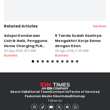
Related Articles
See More
Adopsi Kendaraan
5 Tanda Sudah Saatnya
D
Listrik Naik, Pengguna
Mengakhiri Kerja Sama
P
Home Charging PLN
dengan Klien
B
Capai 92 Ribu
06 Agu 2026, 18:11 WIB
06 Agu 2026, 17:25 WIB
06
Business
Business
Bu
About Us
Editorial Team
Contact Us
Terms of Services
Pedoman Media Siber
Index
Sitemap
Follow Us