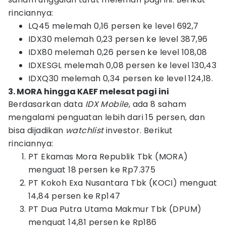
rinciannya:
LQ45 melemah 0,16 persen ke level 692,7
IDX30 melemah 0,23 persen ke level 387,96
IDX80 melemah 0,26 persen ke level 108,08
IDXESGL melemah 0,08 persen ke level 130,43
IDXQ30 melemah 0,34 persen ke level 124,18.
3. MORA hingga KAEF melesat pagi ini
Berdasarkan data
IDX Mobile
, ada 8 saham
mengalami penguatan lebih dari 15 persen, dan
bisa dijadikan
watchlist
investor. Berikut
rinciannya:
PT Ekamas Mora Republik Tbk (MORA)
menguat 18 persen ke Rp7.375
PT Kokoh Exa Nusantara Tbk (KOCI) menguat
14,84 persen ke Rp147
PT Dua Putra Utama Makmur Tbk (DPUM)
menguat 14,81 persen ke Rp186