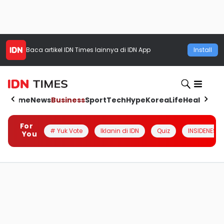
Baca artikel
IDN Times
lainnya di IDN App
Install
Home
News
Business
Sport
Tech
Hype
Korea
Life
Health
Aut
For
# Yuk Vote
Iklanin di IDN
Quiz
INSIDENESIA
You