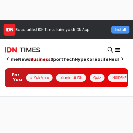
Baca artikel
IDN Times
lainnya di IDN App
Install
Home
News
Business
Sport
Tech
Hype
Korea
Life
Health
Aut
For
# Yuk Vote
Iklanin di IDN
Quiz
INSIDENESIA
You