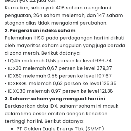
sebanyak 2,2 juta kali.
Kemudian, sebanyak 408 saham mengalami
penguatan, 264 saham melemah, dan 147 saham
stagnan alias tidak mengalami perubahan.
2. Pergerakan indeks saham
Pelemahan IHSG pada perdagangan hari ini diikuti
oleh mayoritas saham unggulan yang juga berada
di zona merah. Berikut datanya:
• LQ45 melemah 0,58 persen ke level 686,74
• IDX30 melemah 0,67 persen ke level 379,37
• IDX80 melemah 0,55 persen ke level 107,67
• IDXESGL melemah 0,63 persen ke level 125,35
• IDXQ30 melemah 0,97 persen ke level 121,38
3. Saham-saham yang menguat hari ini
Berdasarkan data IDX, saham-saham ini masuk
dalam lima besar emiten dengan kenaikan
tertinggi hari ini. Berikut datanya:
PT Golden Eagle Energy Tbk (SMMT)