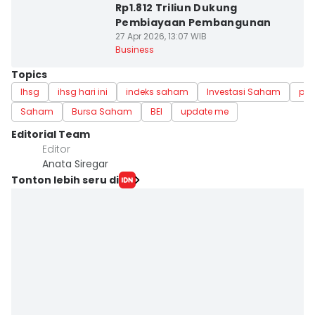
Rp1.812 Triliun Dukung
Pembiayaan Pembangunan
27 Apr 2026, 13:07 WIB
Business
Topics
Ihsg
ihsg hari ini
indeks saham
Investasi Saham
pas
Saham
Bursa Saham
BEI
update me
Editorial Team
Editor
Anata Siregar
Tonton lebih seru di