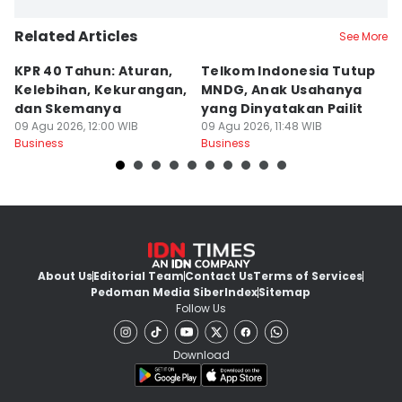
Related Articles
See More
KPR 40 Tahun: Aturan,
Telkom Indonesia Tutup
5 
Kelebihan, Kekurangan,
MNDG, Anak Usahanya
B
dan Skemanya
yang Dinyatakan Pailit
d
09 Agu 2026, 12:00 WIB
09 Agu 2026, 11:48 WIB
M
09
Business
Business
Bu
About Us
Editorial Team
Contact Us
Terms of Services
Pedoman Media Siber
Index
Sitemap
Follow Us
Download