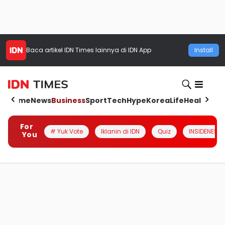
Baca artikel
IDN Times
lainnya di IDN App
Install
Home
News
Business
Sport
Tech
Hype
Korea
Life
Health
Aut
For
# Yuk Vote
Iklanin di IDN
Quiz
INSIDENESIA
You