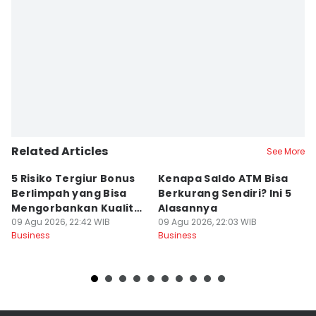
Related Articles
See More
5 Risiko Tergiur Bonus
Kenapa Saldo ATM Bisa
R
Berlimpah yang Bisa
Berkurang Sendiri? Ini 5
V
Mengorbankan Kualitas
Alasannya
U
Produk
09 Agu 2026, 22:42 WIB
09 Agu 2026, 22:03 WIB
U
09
Business
Business
Bu