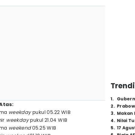
Trendi
1
.
Gubern
Atas:
2
.
Prabow
ama
weekday
pukul 05.22 WIB
3
.
Makan B
hir
weekday
pukul 21.04 WIB
4
.
Nilai T
ama
weekend
05.25 WIB
5
.
17 Agus