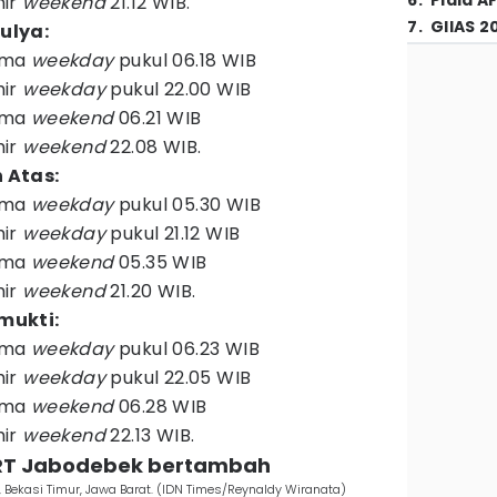
6
.
Piala A
hir
weekend
21.12 WIB.
7
.
GIIAS 2
ulya:
ama
weekday
pukul 06.18 WIB
hir
weekday
pukul 22.00 WIB
ama
weekend
06.21 WIB
hir
weekend
22.08 WIB.
 Atas:
ama
weekday
pukul 05.30 WIB
hir
weekday
pukul 21.12 WIB
ama
weekend
05.35 WIB
hir
weekend
21.20 WIB.
mukti:
ama
weekday
pukul 06.23 WIB
hir
weekday
pukul 22.05 WIB
ama
weekend
06.28 WIB
hir
weekend
22.13 WIB.
LRT Jabodebek bertambah
, Bekasi Timur, Jawa Barat. (IDN Times/Reynaldy Wiranata)