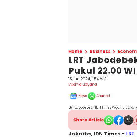
Home
Business
Econom
LRT Jabodebek
Pukul 22.00 WI
15 Jan 2024, 11:54 WIB
Vadhia Lidyana
News
Channel
LRT Jabodebek. (IDN Times/Vadhia Lidyan
Share Article
Jakarta, IDN Times
-
LRT