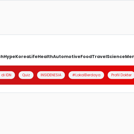
ch
Hype
Korea
Life
Health
Automotive
Food
Travel
Science
Me
 di IDN
Quiz
INSIDENESIA
#LokalBerdaya
Profil Dokter