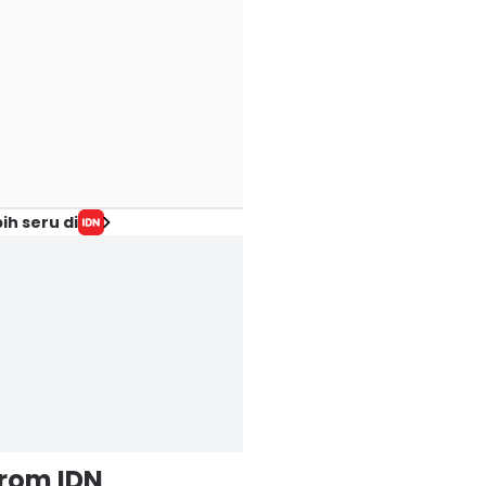
ih seru di
from IDN