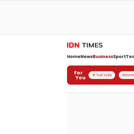
Home
News
Business
Sport
Te
For
# Yuk Vote
Iklanin
You