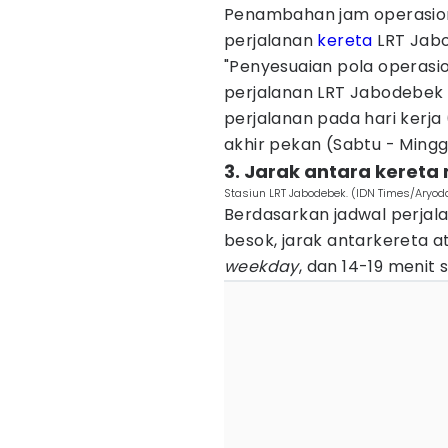
Penambahan jam operasiona
perjalanan
kereta
LRT Jabo
"Penyesuaian pola operasi
perjalanan LRT Jabodebek
perjalanan pada hari kerja
akhir pekan (Sabtu - Mingg
3. Jarak antara kereta
Stasiun LRT Jabodebek. (IDN Times/Aryo
Berdasarkan jadwal perjal
besok, jarak antarkereta 
weekday
, dan 14-19 menit 