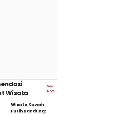
endasi
See
t Wisata
More
Wisata Kawah
Putih Bandung: