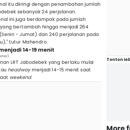
l itu diiringi dengan penambahan jumlah
debek sebanyak 24 perjalanan.
onal ini juga berdampak pada jumlah
 yang bertambah hingga menjadi 264
 (Senin - Jumat) dan 240 perjalanan pada
u)," tutur Mahendro.
 menjadi 14-19 menit
damar)
Tonton leb
anan LRT Jabodebek yang berlaku mulai
atau
headway
menjadi 14-15 menit saat
saat
weekend
.
More 