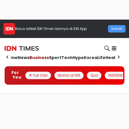
Baca artikel
IDN Times
lainnya di IDN App
Install
Home
News
Business
Sport
Tech
Hype
Korea
Life
Health
Aut
For
# Yuk Vote
Iklanin di IDN
Quiz
INSIDENESIA
You