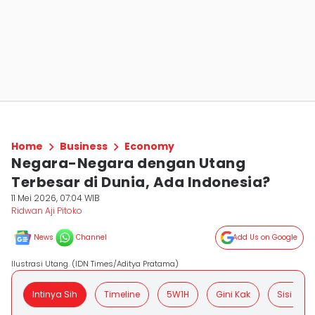
Home
Business
Economy
Negara-Negara dengan Utang
Terbesar di Dunia, Ada Indonesia?
11 Mei 2026, 07:04 WIB
Ridwan Aji Pitoko
News
Channel
Add Us on Google
Ilustrasi Utang. (IDN Times/Aditya Pratama)
Intinya Sih
Timeline
5W1H
Gini Kak
Sisi Posit