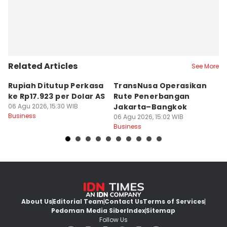
Related Articles
See More
Rupiah Ditutup Perkasa
TransNusa Operasikan
4
ke Rp17.923 per Dolar AS
Rute Penerbangan
M
06 Agu 2026, 15:30 WIB
Jakarta–Bangkok
U
Business
06 Agu 2026, 15:02 WIB
P
06
Business
Bu
About Us
Editorial Team
Contact Us
Terms of Services
Pedoman Media Siber
Index
Sitemap
Follow Us