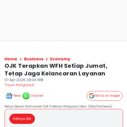
Home
Business
Economy
OJK Terapkan WFH Setiap Jumat,
Tetap Jaga Kelancaran Layanan
07 Apr 2026, 08:04 WIB
Triyan Pangastuti
News
Channel
Add Us on Google
Ketua Dewan Komisioner OJK Friderica Widyasari Dewi. (Dok/Istimewa).
Intinya Sih