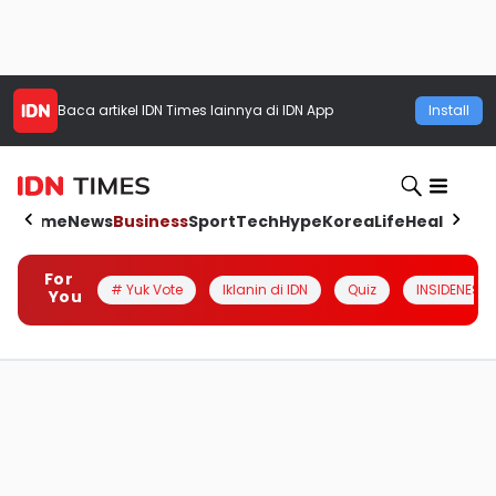
Baca artikel
IDN Times
lainnya di IDN App
Install
Home
News
Business
Sport
Tech
Hype
Korea
Life
Health
Aut
For
# Yuk Vote
Iklanin di IDN
Quiz
INSIDENESIA
You