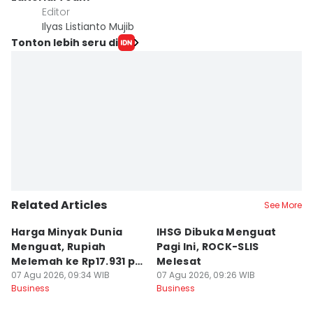
Editor
Ilyas Listianto Mujib
Tonton lebih seru di
Related Articles
See More
Harga Minyak Dunia
IHSG Dibuka Menguat
H
Menguat, Rupiah
Pagi Ini, ROCK-SLIS
B
Melemah ke Rp17.931 per
Melesat
Rp
Dolar AS
07 Agu 2026, 09:34 WIB
07 Agu 2026, 09:26 WIB
07
Business
Business
Bu