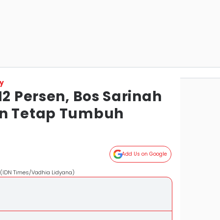
y
12 Persen, Bos Sarinah
an Tetap Tumbuh
Add Us on Google
. (IDN Times/Vadhia Lidyana)