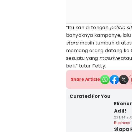
“Itu kan di tengah
politic s
banyaknya kampanye, lalu j
store
masih tumbuh di atas
memang orang datang ke S
sesuatu yang
massive
atau
beli,” tutur Fetty.
Share Article
Curated For You
Ekonom
Adil!
23 Des 20
Business
Siapa 