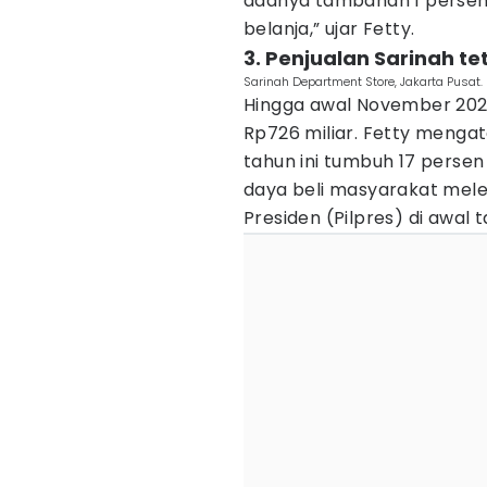
adanya tambahan 1 persen
belanja,” ujar Fetty.
3. Penjualan Sarinah te
Sarinah Department Store, Jakarta Pusat.
Hingga awal November 202
Rp726 miliar. Fetty mengat
tahun ini tumbuh 17 perse
daya beli masyarakat mel
Presiden (Pilpres) di awal t