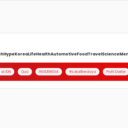
ch
Hype
Korea
Life
Health
Automotive
Food
Travel
Science
Me
 di IDN
Quiz
INSIDENESIA
#LokalBerdaya
Profil Dokter