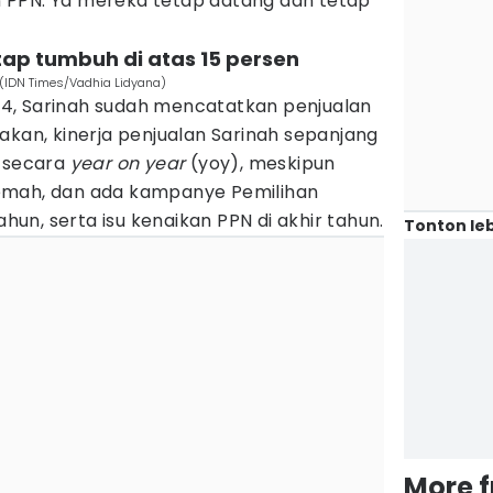
 PPN. Ya mereka tetap datang dan tetap
tap tumbuh di atas 15 persen
 (IDN Times/Vadhia Lidyana)
4, Sarinah sudah mencatatkan penjualan
akan, kinerja penjualan Sarinah sepanjang
n secara
year on year
(yoy), meskipun
emah, dan ada kampanye Pemilihan
ahun, serta isu kenaikan PPN di akhir tahun.
Tonton leb
More 