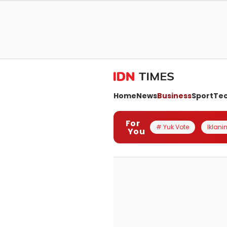
Home
News
Business
Sport
Te
For
# Yuk Vote
Iklanin
You