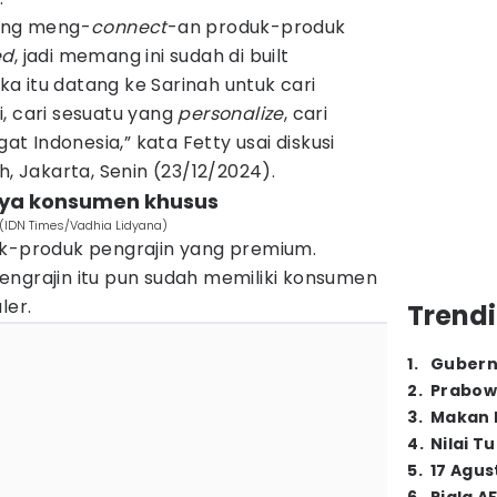
yang meng-
connect
-an produk-produk
ed
, jadi memang ini sudah di built
a itu datang ke Sarinah untuk cari
, cari sesuatu yang
personalize
, cari
 Indonesia,” kata Fetty usai diskusi
h, Jakarta, Senin (23/12/2024).
unya konsumen khusus
 (IDN Times/Vadhia Lidyana)
uk-produk pengrajin yang premium.
engrajin itu pun sudah memiliki konsumen
ler.
Trendi
1
.
Gubern
2
.
Prabow
3
.
Makan B
4
.
Nilai T
5
.
17 Agus