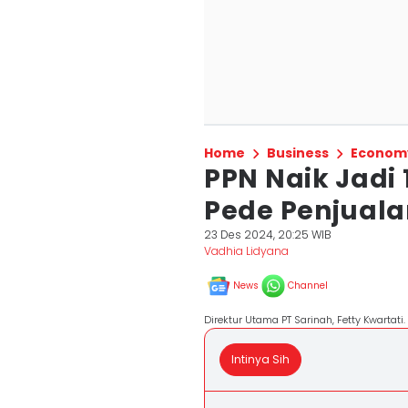
Home
Business
Econom
PPN Naik Jadi 
Pede Penjual
23 Des 2024, 20:25 WIB
Vadhia Lidyana
News
Channel
Direktur Utama PT Sarinah, Fetty Kwartati
Intinya Sih