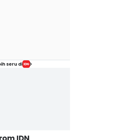
ih seru di
from IDN