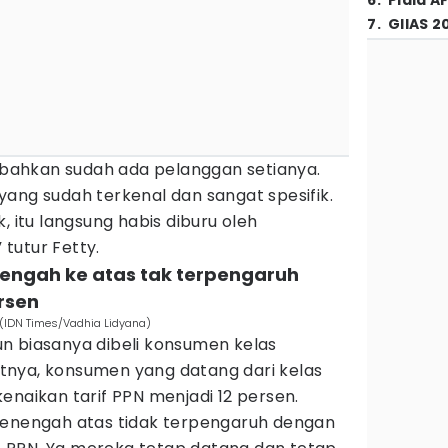
6
.
Piala A
7
.
GIIAS 2
n bahkan sudah ada pelanggan setianya.
ang sudah terkenal dan sangat spesifik.
, itu langsung habis diburu oleh
tutur Fetty.
engah ke atas tak terpengaruh
ersen
 (IDN Times/Vadhia Lidyana)
n biasanya dibeli konsumen kelas
nya, konsumen yang datang dari kelas
enaikan tarif PPN menjadi 12 persen.
menengah atas tidak terpengaruh dengan