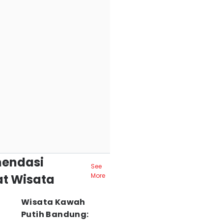
endasi
See
t Wisata
More
Wisata Kawah
Putih Bandung: