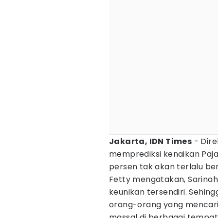
Jakarta, IDN Times
- Dir
memprediksi kenaikan Paja
persen tak akan terlalu 
Fetty mengatakan, Sarinah
keunikan tersendiri. Sehi
orang-orang yang mencari p
massal di berbagai tempat