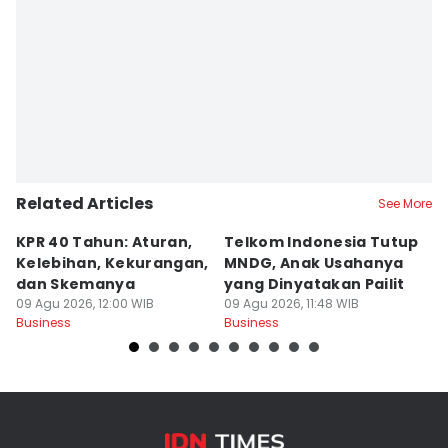
Related Articles
See More
KPR 40 Tahun: Aturan,
Telkom Indonesia Tutup
5 
Kelebihan, Kekurangan,
MNDG, Anak Usahanya
B
dan Skemanya
yang Dinyatakan Pailit
d
09 Agu 2026, 12:00 WIB
09 Agu 2026, 11:48 WIB
M
09
Business
Business
Bu