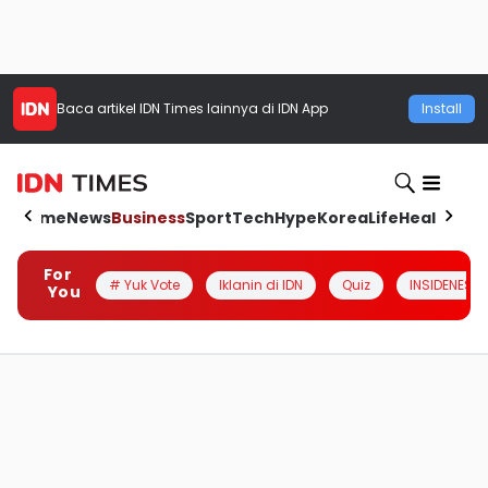
Baca artikel
IDN Times
lainnya di IDN App
Install
Home
News
Business
Sport
Tech
Hype
Korea
Life
Health
Aut
For
# Yuk Vote
Iklanin di IDN
Quiz
INSIDENESIA
You